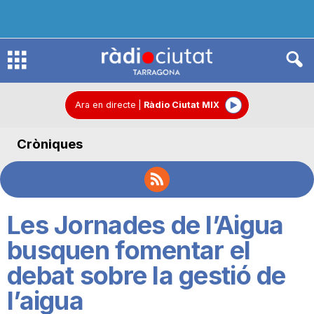
R
à
Ara en directe
|
Ràdio Ciutat MIX
Cròniques
d
i
Les Jornades de l’Aigua
o
busquen fomentar el
debat sobre la gestió de
C
l’aigua