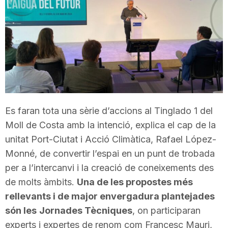
T
a
r
r
Es faran tota una sèrie d’accions al Tinglado 1 del
Moll de Costa amb la intenció, explica el cap de la
unitat Port-Ciutat i Acció Climàtica, Rafael López-
a
Monné, de convertir l’espai en un punt de trobada
per a l’intercanvi i la creació de coneixements des
g
de molts àmbits.
Una de les propostes més
rellevants i de major envergadura plantejades
o
són les
Jornades Tècniques
, on participaran
experts i expertes de renom com Francesc Mauri,