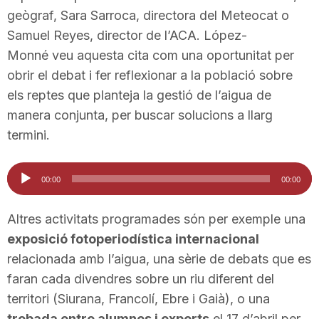
geògraf, Sara Sarroca, directora del Meteocat o
n
Samuel Reyes, director de l’ACA. López-
Monné veu aquesta cita com una oportunitat per
a
obrir el debat i fer reflexionar a la població sobre
els reptes que planteja la gestió de l’aigua de
manera conjunta, per buscar solucions a llarg
termini.
Reproductor
00:00
00:00
d'àudio
Altres activitats programades són per exemple una
exposició fotoperiodística internacional
relacionada amb l’aigua, una sèrie de debats que es
faran cada divendres sobre un riu diferent del
territori (Siurana, Francolí, Ebre i Gaià), o una
trobada entre alumnes i experts
el 17 d’abril per