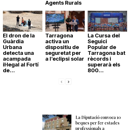
Agents Rurals
El dron de la
Tarragona
La Cursa del
Guàrdia
activa un
Seguici
Urbana
dispositiu de
Popular de
detecta una
seguretat per
Tarragona bat
acampada
a l’eclipsi solar
rècords i
il·legal al Fortí
superarà els
de...
800...