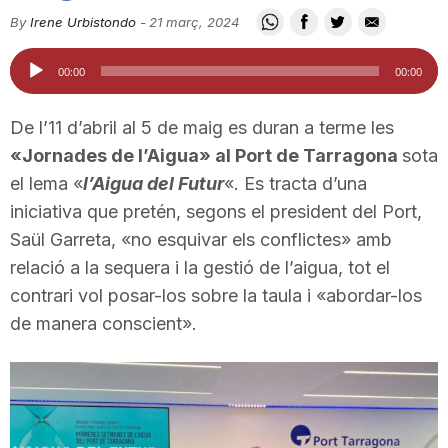
i
By
Irene Urbistondo
-
21 març, 2024
Reproductor
00:00
00:00
u
d'àudio
De l’11 d’abril al 5 de maig es duran a terme les
t
«Jornades de l’Aigua» al Port de Tarragona
sota
el lema «
l’Aigua del Futur
«. Es tracta d’una
iniciativa que pretén, segons el president del Port,
a
Saül Garreta, «no esquivar els conflictes» amb
relació a la sequera i la gestió de l’aigua, tot el
t
contrari vol posar-los sobre la taula i «abordar-los
de manera conscient».
d
e