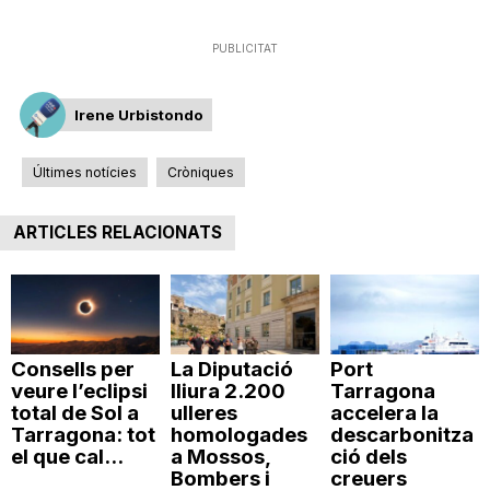
PUBLICITAT
Irene Urbistondo
Últimes notícies
Cròniques
ARTICLES RELACIONATS
Consells per
La Diputació
Port
veure l’eclipsi
lliura 2.200
Tarragona
total de Sol a
ulleres
accelera la
Tarragona: tot
homologades
descarbonitza
el que cal...
a Mossos,
ció dels
Bombers i
creuers