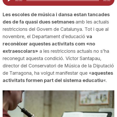
d'àudio
i
Les escoles de música i dansa estan tancades
des de fa quasi dues setmanes
amb les actuals
u
restriccions del Govern de Catalunya. Tot i que al
novembre, el Departament d’educació
va
t
reconèixer aquestes activitats com «no
extraescolars»
a les restriccions actuals no s’ha
a
reconegut aquesta condició. Víctor Santapau,
director del Conservatori de Música de la Diputació
de Tarragona, ha volgut manifestar que «
t
aquestes
activitats formen part del sistema educatiu
«.
d
e