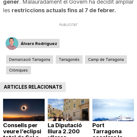
gener
. Malauradament el Govern ha decidit ampliar
les
restriccions actuals fins al 7 de febrer.
PUBLICITAT
Álvaro Rodriguez
Demarcació Tarragona
Tarragonés
Camp de Tarragona
Cròniques
ARTICLES RELACIONATS
Consells per
La Diputació
Port
veure l’eclipsi
lliura 2.200
Tarragona