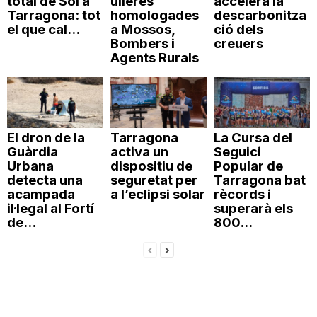
total de Sol a
ulleres
accelera la
Tarragona: tot
homologades
descarbonitza
el que cal...
a Mossos,
ció dels
Bombers i
creuers
Agents Rurals
El dron de la
Tarragona
La Cursa del
Guàrdia
activa un
Seguici
Urbana
dispositiu de
Popular de
detecta una
seguretat per
Tarragona bat
acampada
a l’eclipsi solar
rècords i
il·legal al Fortí
superarà els
de...
800...