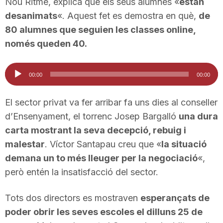
Nou Ritme, explica que els seus alumnes «
estan
n
desanimats
«. Aquest fet es demostra en què,
de
80 alumnes que seguien les classes online,
a
només queden 40.
Reproductor
00:00
00:00
d'àudio
El sector privat va fer arribar fa uns dies al conseller
d’Ensenyament, el torrenc Josep Bargalló
una dura
carta mostrant la seva decepció, rebuig i
malestar
. Víctor Santapau creu que «
la situació
demana un to més lleuger per la negociació
«,
però entén la insatisfacció del sector.
Tots dos directors es mostraven
esperançats de
poder obrir les seves escoles el dilluns 25 de