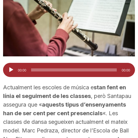
T
a
r
r
Reproductor
00:00
00:00
d'àudio
a
Actualment les escoles de música e
stan fent en
línia el seguiment de les classes
, però Santapau
assegura que «
aquests tipus d’ensenyaments
g
han de ser cent per cent presencials
«. Les
classes de dansa segueixen actualment el mateix
o
model. Marc Pedraza, director de l’Escola de Ball