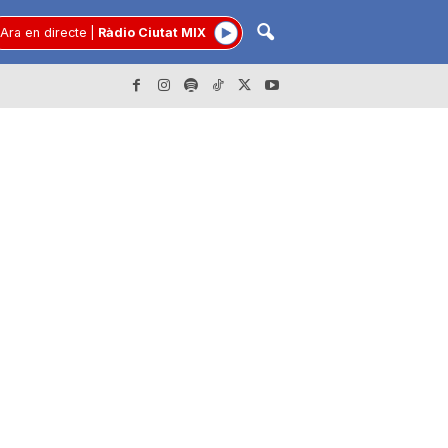
Ara en directe
|
Ràdio Ciutat MIX