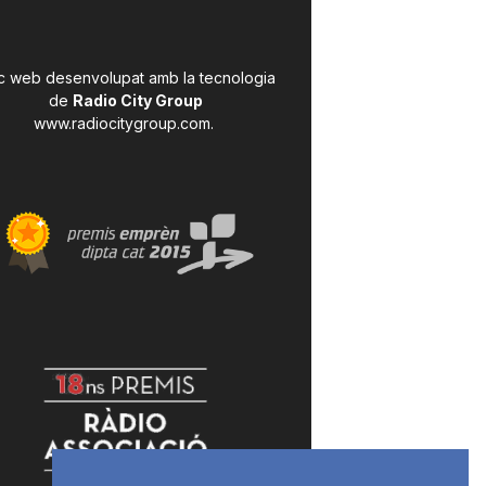
c web desenvolupat amb la tecnologia
de
Radio City Group
www.radiocitygroup.com
.