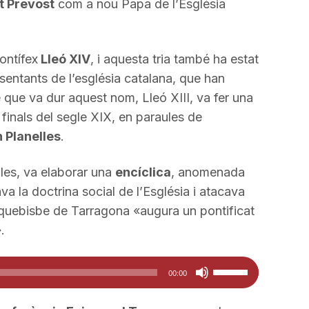
t Prevost
com a nou Papa de l’Església
ontífex
Lleó XIV
, i aquesta tria també ha estat
sentants de l’església catalana, que han
e que va dur aquest nom, Lleó XIII, va fer una
finals del segle XIX, en paraules de
 Planelles
.
les, va elaborar una
encíclica
, anomenada
a la doctrina social de l’Església i atacava
rquebisbe de Tarragona «augura un pontificat
.
Feu
00:00
servir
les