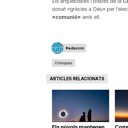
Els arquebisbes i bisbes de la
C
donat «gràcies a Déu» per l’elec
«comunió»
amb ell.
Redacció
Cròniques
ARTICLES RELACIONATS
Els núvols mantenen
Cons