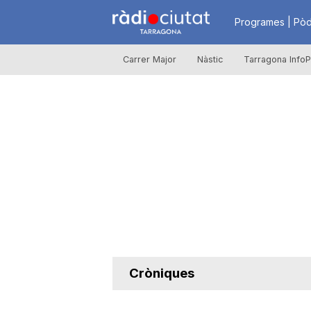
R
Programes | Pòd
Carrer Major
Nàstic
Tarragona InfoP
à
d
i
o
C
Cròniques
i