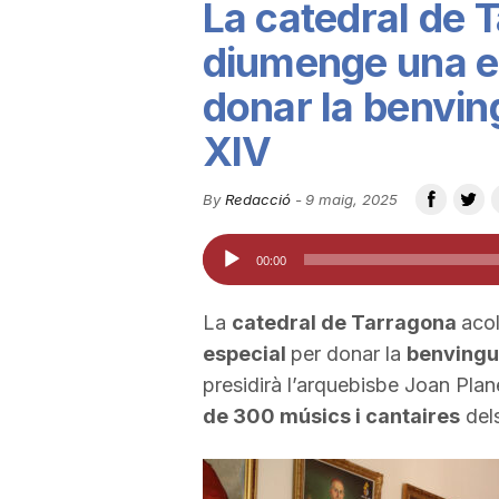
La catedral de 
u
diumenge una eu
donar la benvin
t
XIV
a
By
Redacció
-
9 maig, 2025
Reproductor
t
00:00
d'àudio
d
La
catedral de Tarragona
aco
especial
per donar la
benvingud
presidirà l’arquebisbe Joan Plan
e
de 300 músics i cantaires
dels
T