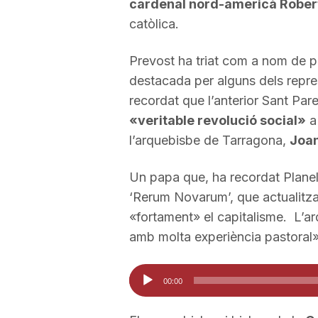
cardenal nord-americà Rober
a
catòlica.
Prevost ha triat com a nom de p
destacada per alguns dels repre
recordat que l’anterior Sant Par
«veritable revolució social»
a 
l’arquebisbe de Tarragona,
Joan
Un papa que, ha recordat Planel
‘Rerum Novarum’, que actualitzav
«fortament» el capitalisme. L’a
amb molta experiència pastoral»
Reproductor
00:00
d'àudio