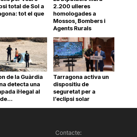
ipsi total de Sol a
2.200 ulleres
gona: tot el que
homologades a
Mossos, Bombers i
Agents Rurals
on de la Guàrdia
Tarragona activa un
na detecta una
dispositiu de
ada il·legal al
seguretat per a
 de...
l’eclipsi solar
Contacte: