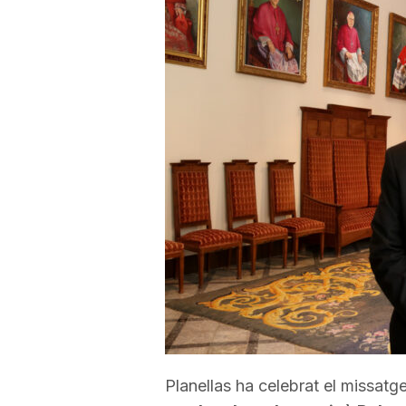
a
r
r
a
g
o
n
Planellas ha celebrat el missatg