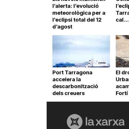
l’alerta: l’evolució
l’ecl
meteorològica per a
Tarra
l’eclipsi total del 12
cal...
d’agost
Port Tarragona
El dr
accelera la
Urba
descarbonització
acamp
dels creuers
Fortí