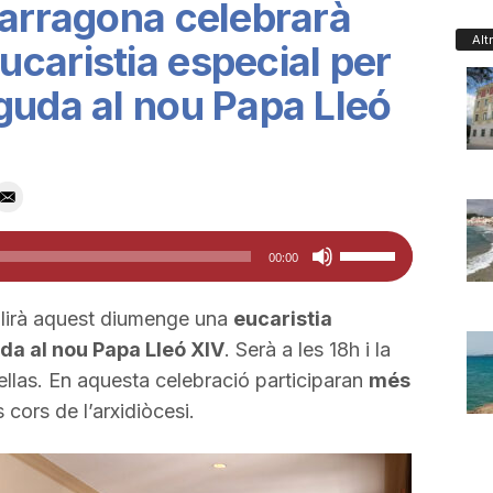
Tarragona celebrarà
Alt
caristia especial per
guda al nou Papa Lleó
Feu
00:00
servir
les
llirà aquest diumenge una
eucaristia
tecles
a al nou Papa Lleó XIV
. Serà a les 18h i la
de
ellas. En aquesta celebració participaran
més
fletxa
 cors de l’arxidiòcesi.
cap
amunt/cap