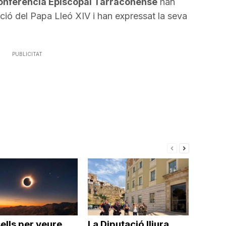
onferència Episcopal Tarraconense
han
tecles
ció del Papa Lleó XIV i han expressat la seva
de
fletxa
cap
PUBLICITAT
amunt/cap
avall
per
a
incrementar
o
disminuir
el
volum.
ells per veure
La Diputació lliura