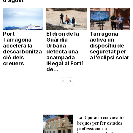
d’agost
Port
El dron de la
Tarragona
Tarragona
Guàrdia
activa un
accelera la
Urbana
dispositiu de
descarbonitza
detecta una
seguretat per
ció dels
acampada
a l’eclipsi solar
creuers
il·legal al Fortí
de...