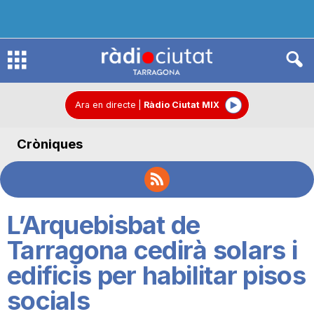
R
à
Ara en directe
|
Ràdio Ciutat MIX
Cròniques
d
i
L’Arquebisbat de
o
Tarragona cedirà solars i
edificis per habilitar pisos
C
socials