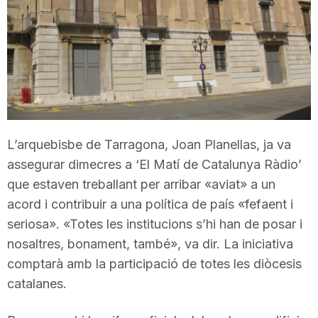
T
a
r
L’arquebisbe de Tarragona, Joan Planellas, ja va
r
assegurar dimecres a ‘El Matí de Catalunya Ràdio’
que estaven treballant per arribar «aviat» a un
a
acord i contribuir a una política de país «fefaent i
seriosa». «Totes les institucions s’hi han de posar i
nosaltres, bonament, també», va dir. La iniciativa
g
comptarà amb la participació de totes les diòcesis
catalanes.
o