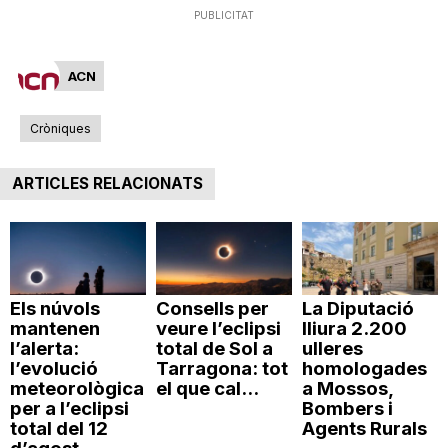
PUBLICITAT
ACN
Cròniques
ARTICLES RELACIONATS
Els núvols
Consells per
La Diputació
mantenen
veure l’eclipsi
lliura 2.200
l’alerta:
total de Sol a
ulleres
l’evolució
Tarragona: tot
homologades
meteorològica
el que cal...
a Mossos,
per a l’eclipsi
Bombers i
total del 12
Agents Rurals