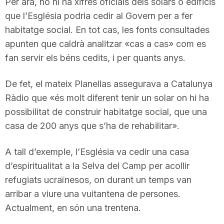
Per ara, no hi ha xifres oficials dels solars o edificis
n
que l’Església podria cedir al Govern per a fer
habitatge social. En tot cas, les fonts consultades
apunten que caldrà analitzar «cas a cas» com es
a
fan servir els béns cedits, i per quants anys.
De fet, el mateix Planellas assegurava a Catalunya
Ràdio que «és molt diferent tenir un solar on hi ha
possibilitat de construir habitatge social, que una
casa de 200 anys que s’ha de rehabilitar».
A tall d’exemple, l’Església va cedir una casa
d’espiritualitat a la Selva del Camp per acollir
refugiats ucraïnesos, on durant un temps van
arribar a viure una vuitantena de persones.
Actualment, en són una trentena.