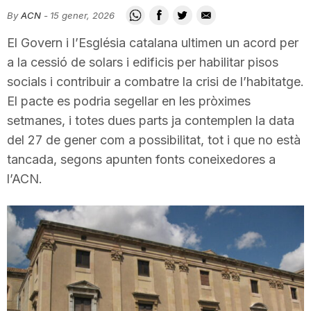
i
By
ACN
-
15 gener, 2026
El Govern i l’Església catalana ultimen un acord per
u
a la cessió de solars i edificis per habilitar pisos
socials i contribuir a combatre la crisi de l’habitatge.
El pacte es podria segellar en les pròximes
t
setmanes, i totes dues parts ja contemplen la data
del 27 de gener com a possibilitat, tot i que no està
a
tancada, segons apunten fonts coneixedores a
l’ACN.
t
d
e