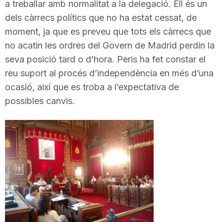
a treballar amb normalitat a la delegació. Ell és un
T
dels càrrecs polítics que no ha estat cessat, de
moment, ja que es preveu que tots els càrrecs que
a
no acatin les ordres del Govern de Madrid perdin la
seva posició tard o d’hora. Peris ha fet constar el
reu suport al procés d’independència en més d’una
r
ocasió, així que es troba a l’expectativa de
possibles canvis.
r
a
g
o