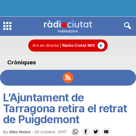
R
à
Ara en directe
|
Ràdio Ciutat MIX
Cròniques
d
i
L’Ajuntament de
o
Tarragona retira el retrat
de Puigdemont
C
By
Alba Nebot
-
30 octubre, 2017