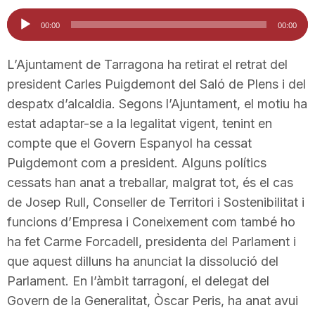
i
Reproductor
00:00
00:00
d'àudio
u
L’Ajuntament de Tarragona ha retirat el retrat del
president Carles Puigdemont del Saló de Plens i del
despatx d’alcaldia. Segons l’Ajuntament, el motiu ha
t
estat adaptar-se a la legalitat vigent, tenint en
compte que el Govern Espanyol ha cessat
a
Puigdemont com a president. Alguns polítics
cessats han anat a treballar, malgrat tot, és el cas
t
de Josep Rull, Conseller de Territori i Sostenibilitat i
funcions d’Empresa i Coneixement com també ho
ha fet Carme Forcadell, presidenta del Parlament i
d
que aquest dilluns ha anunciat la dissolució del
Parlament. En l’àmbit tarragoní, el delegat del
e
Govern de la Generalitat, Òscar Peris, ha anat avui