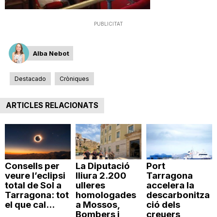
n
PUBLICITAT
a
Alba Nebot
Destacado
Cròniques
ARTICLES RELACIONATS
Consells per
La Diputació
Port
veure l’eclipsi
lliura 2.200
Tarragona
total de Sol a
ulleres
accelera la
Tarragona: tot
homologades
descarbonitza
el que cal...
a Mossos,
ció dels
Bombers i
creuers