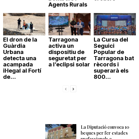
Agents Rurals
El dron de la
Tarragona
La Cursa del
Guàrdia
activa un
Seguici
Urbana
dispositiu de
Popular de
detecta una
seguretat per
Tarragona bat
acampada
a l’eclipsi solar
rècords i
il·legal al Fortí
superarà els
de...
800...