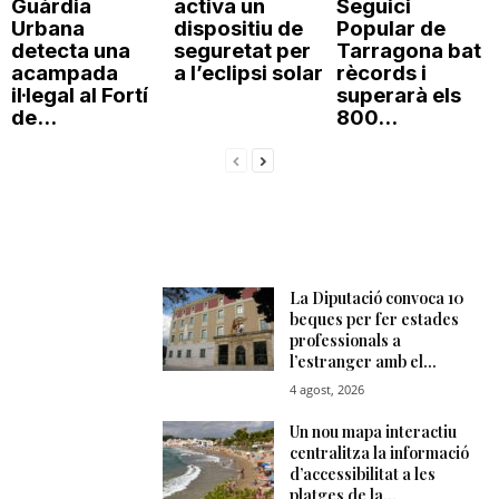
Guàrdia
activa un
Seguici
Urbana
dispositiu de
Popular de
detecta una
seguretat per
Tarragona bat
acampada
a l’eclipsi solar
rècords i
il·legal al Fortí
superarà els
de...
800...