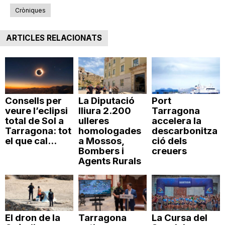
n
Cròniques
ARTICLES RELACIONATS
a
Consells per
La Diputació
Port
veure l’eclipsi
lliura 2.200
Tarragona
total de Sol a
ulleres
accelera la
Tarragona: tot
homologades
descarbonitza
el que cal...
a Mossos,
ció dels
Bombers i
creuers
Agents Rurals
El dron de la
Tarragona
La Cursa del