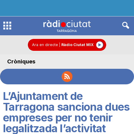
R
à
Ara en directe
|
Ràdio Ciutat MIX
Cròniques
d
i
L’Ajuntament de
o
Tarragona sanciona dues
empreses per no tenir
C
legalitzada l’activitat