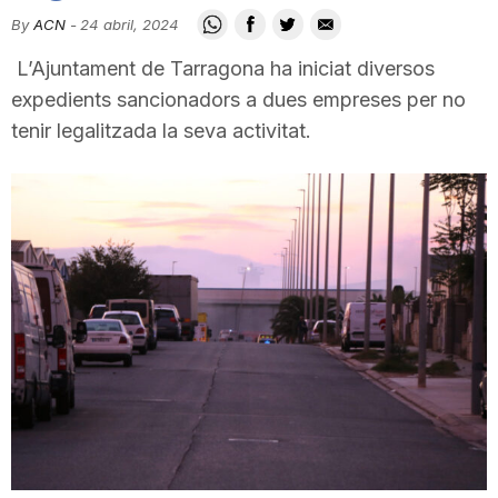
i
By
ACN
-
24 abril, 2024
L’Ajuntament de Tarragona ha iniciat diversos
u
expedients sancionadors a dues empreses per no
tenir legalitzada la seva activitat.
t
a
t
d
e