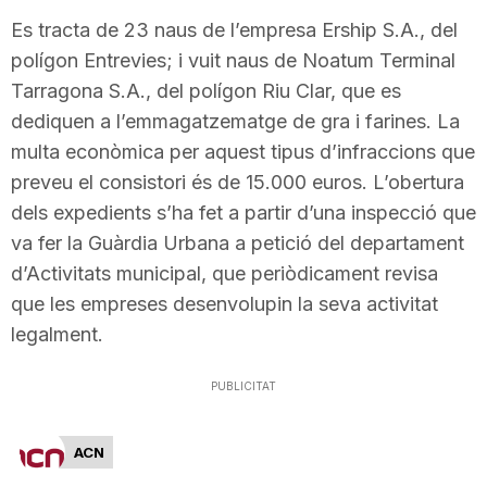
T
Es tracta de 23 naus de l’empresa Ership S.A., del
polígon Entrevies; i vuit naus de Noatum Terminal
Tarragona S.A., del polígon Riu Clar, que es
a
dediquen a l’emmagatzematge de gra i farines. La
multa econòmica per aquest tipus d’infraccions que
r
preveu el consistori és de 15.000 euros. L’obertura
dels expedients s’ha fet a partir d’una inspecció que
r
va fer la Guàrdia Urbana a petició del departament
d’Activitats municipal, que periòdicament revisa
a
que les empreses desenvolupin la seva activitat
legalment.
g
PUBLICITAT
o
ACN