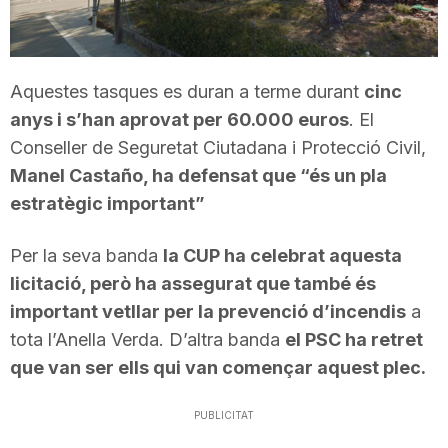
T
a
Aquestes tasques es duran a terme durant
cinc
anys i s’han aprovat per 60.000 euros
. El
Conseller de Seguretat Ciutadana i Protecció Civil,
r
Manel Castaño, ha defensat que “és un pla
estratègic important”
r
Per la seva banda
la CUP ha celebrat aquesta
a
licitació, però ha assegurat que també és
important vetllar per la prevenció d’incendis
a
tota l’Anella Verda. D’altra banda
el PSC ha retret
g
que van ser ells qui van començar aquest plec.
o
PUBLICITAT