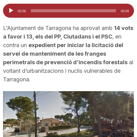
i
Reproductor
00:00
00:00
d'àudio
u
L’Ajuntament de Tarragona ha aprovat amb
14 vots
a favor i 13, els del PP, Ciutadans i el PSC
, en
contra un
expedient per iniciar la licitació del
t
servei de manteniment de les franges
perimetrals de prevenció d’incendis forestals
al
a
voltant d’urbanitzacions i nuclis vulnerables de
Tarragona.
t
d
e