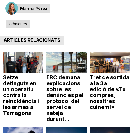
n
Marina Pérez
Cròniques
a
ARTICLES RELACIONATS
Setze
ERC demana
Tret de sortida
detinguts en
explicacions
a la 3a
un operatiu
sobre les
edició de «Tu
contra la
denúncies pel
compres,
reincidència i
protocol del
nosaltres
les armes a
servei de
cuinem!»
Tarragona
neteja
durant...