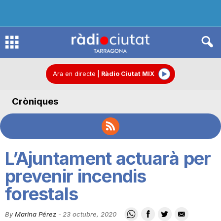
R
à
Ara en directe
|
Ràdio Ciutat MIX
Cròniques
d
i
L’Ajuntament actuarà per
o
prevenir incendis
forestals
C
By
Marina Pérez
-
23 octubre, 2020