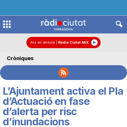
R
à
Ara en directe
|
Ràdio Ciutat MIX
Cròniques
d
i
L’Ajuntament activa el Pla
o
d’Actuació en fase
d’alerta per risc
C
d’inundacions