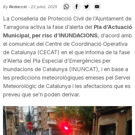
i
By
Redacció
-
22 juliol, 2025
La Conselleria de Protecció Civil de l’Ajuntament de
u
Tarragona activa la fase d’alerta del
Pla d’Actuació
Municipal, per risc d’INUNDACIONS
, d’acord amb
el comunicat del Centre de Coordinació Operativa
t
de Catalunya (CECAT) en el que informa de la fase
d’Alerta del Pla Especial d’Emergències per
a
Inundacions de Catalunya (INUNCAT), i en base a
les prediccions meteorològiques emeses pel Servei
t
Meteorològic de Catalunya i les afectacions que es
preveu que se’n poden derivar.
d
e