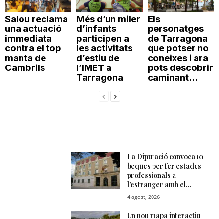
Salou reclama
Més d’un miler
Els
una actuació
d’infants
personatges
immediata
participen a
de Tarragona
contra el top
les activitats
que potser no
manta de
d’estiu de
coneixes i ara
Cambrils
l’IMET a
pots descobrir
Tarragona
caminant...