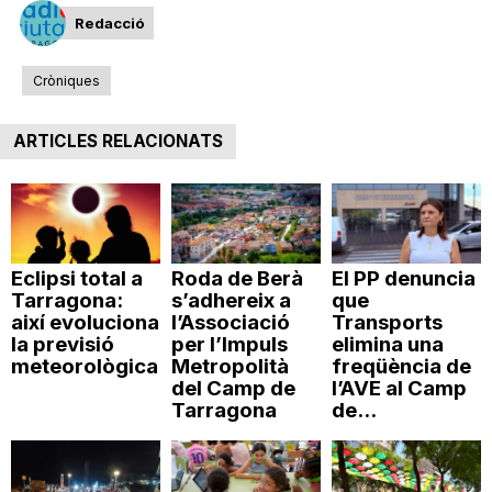
n
Redacció
Cròniques
a
ARTICLES RELACIONATS
Eclipsi total a
Roda de Berà
El PP denuncia
Tarragona:
s’adhereix a
que
així evoluciona
l’Associació
Transports
la previsió
per l’Impuls
elimina una
meteorològica
Metropolità
freqüència de
del Camp de
l’AVE al Camp
Tarragona
de...