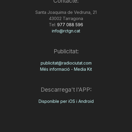
Contacte:
Santa Joaquima de Vedruna, 21
43002 Tarragona
Tel:
977 088 596
info@rctgn.cat
Publicitat:
publicitat@radiociutat.com
Més informació - Media Kit
Descarrega't l'APP:
Disponible per iOS i Android