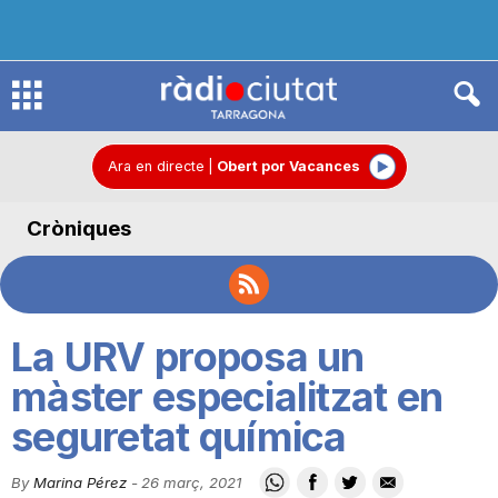
R
à
Ara en directe
|
Obert por Vacances
Cròniques
d
i
La URV proposa un
o
màster especialitzat en
seguretat química
C
By
Marina Pérez
-
26 març, 2021