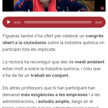
T
Reproductor
a
00:00
00:00
d'àudio
Figueras també s’ha ofert per celebrar un
congrés
r
obert a la ciutadania
sobre la indústria química on
participin tots els implicats.
r
La rectora ha reconegut que des de
medi ambient
a
estan molt a sobre la indústria química, i creu que
s’ha de fer un
treball en conjunt.
g
Els altres professors que hi han participant han
demanat
més exigències a les empreses
i a les
o
administracions, i
estudis amplis
, llargs en el