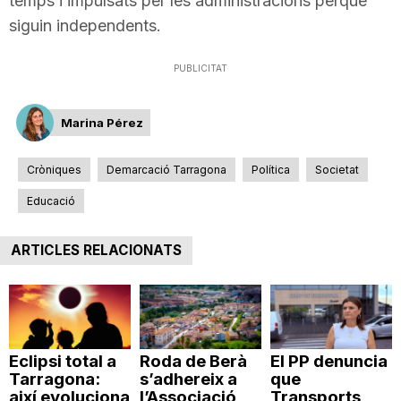
temps i impulsats per les administracions perquè
n
siguin independents.
PUBLICITAT
a
Marina Pérez
Cròniques
Demarcació Tarragona
Política
Societat
Educació
ARTICLES RELACIONATS
Eclipsi total a
Roda de Berà
El PP denuncia
Tarragona:
s’adhereix a
que
així evoluciona
l’Associació
Transports