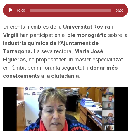
i
Reproductor
00:00
00:00
d'àudio
u
Diferents membres de la
Universitat Rovira i
Virgili
han participat en el
ple monogràfic
sobre la
indústria química de l’Ajuntament de
t
Tarragona.
La seva rectora,
Maria José
Figueras
, ha proposat fer un màster especialitzat
a
en l’àmbit per millorar la seguretat, i
donar més
coneixements a la ciutadania.
t
d
e