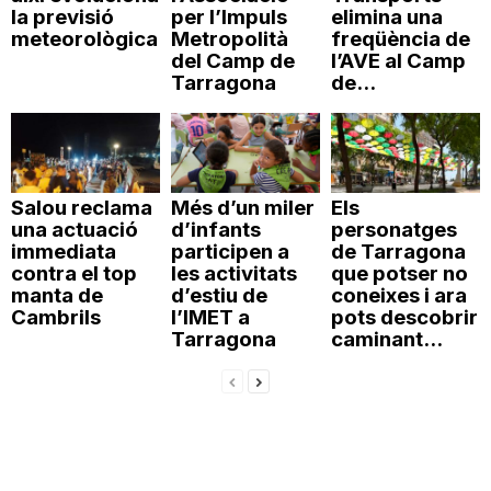
la previsió
per l’Impuls
elimina una
meteorològica
Metropolità
freqüència de
del Camp de
l’AVE al Camp
Tarragona
de...
Salou reclama
Més d’un miler
Els
una actuació
d’infants
personatges
immediata
participen a
de Tarragona
contra el top
les activitats
que potser no
manta de
d’estiu de
coneixes i ara
Cambrils
l’IMET a
pots descobrir
Tarragona
caminant...