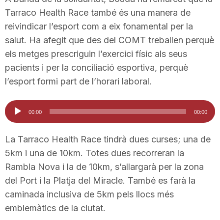
n
Tarraco Health Race també és una manera de
reivindicar l’esport com a eix fonamental per la
salut. Ha afegit que des del COMT treballen perquè
a
els metges prescriguin l’exercici físic als seus
pacients i per la conciliació esportiva, perquè
l’esport formi part de l’horari laboral.
Reproductor
00:00
00:00
d'àudio
La Tarraco Health Race tindrà dues curses; una de
5km i una de 10km. Totes dues recorreran la
Rambla Nova i la de 10km, s’allargarà per la zona
del Port i la Platja del Miracle. També es farà la
caminada inclusiva de 5km pels llocs més
emblemàtics de la ciutat.