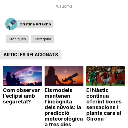
PUBLICITAT
Cristina Artacho
Cròniques
Tarragona
ARTICLES RELACIONATS
Com observar
Els models
El Nàstic
l’eclipsi amb
mantenen
continua
seguretat?
l’incògnita
oferint bones
dels núvols: la
sensacions i
predicció
planta cara al
meteorològica
Girona
a tres dies