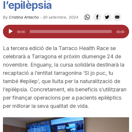
l’epilèpsia
i
By
Cristina Artacho
-
30 setembre, 2024
u
Reproductor
00:00
00:00
d'àudio
t
La tercera edició de la Tarraco Health Race se
celebrarà a Tarragona el pròxim diumenge 24 de
a
novembre. Enguany, la cursa solidària destinarà la
recaptació a l’entitat tarragonina ‘Si jo puc, tu
també #epilep’, que lluita per la naturalització de
t
l’epilèpsia. Concretament, els beneficis s’utilitzaran
per finançar operacions per a pacients epilèptics
d
per millorar la seva qualitat de vida.
e