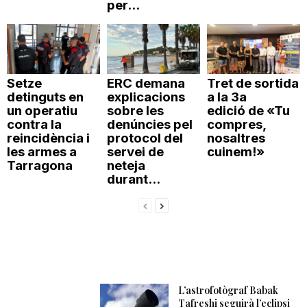
per...
Setze
ERC demana
Tret de sortida
detinguts en
explicacions
a la 3a
un operatiu
sobre les
edició de «Tu
contra la
denúncies pel
compres,
reincidència i
protocol del
nosaltres
les armes a
servei de
cuinem!»
Tarragona
neteja
durant...