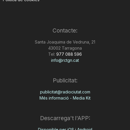
Contacte:
Santa Joaquima de Vedruna, 21
43002 Tarragona
Tel:
977 088 596
info@rctgn.cat
Publicitat:
publicitat@radiociutat.com
Més informació - Media Kit
Descarrega't l'APP:
Disponible per iOS i Android