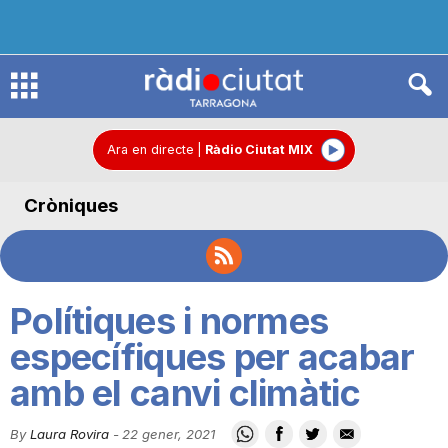
R
à
Ara en directe
|
Ràdio Ciutat MIX
Cròniques
d
i
Polítiques i normes
o
específiques per acabar
amb el canvi climàtic
C
By
Laura Rovira
-
22 gener, 2021