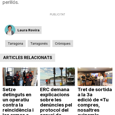
perillós.
n
PUBLICITAT
a
Laura Rovira
Tarragona
Tarragonés
Cròniques
ARTICLES RELACIONATS
Setze
ERC demana
Tret de sortida
detinguts en
explicacions
a la 3a
un operatiu
sobre les
edició de «Tu
contra la
denúncies pel
compres,
reincidència i
protocol del
nosaltres