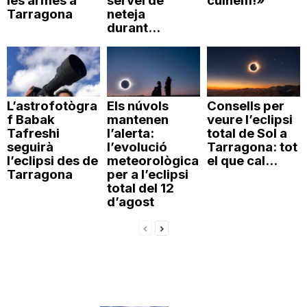
les armes a
servei de
cuinem!»
Tarragona
neteja
durant...
L’astrofotògra
Els núvols
Consells per
f Babak
mantenen
veure l’eclipsi
Tafreshi
l’alerta:
total de Sol a
seguirà
l’evolució
Tarragona: tot
l’eclipsi des de
meteorològica
el que cal...
Tarragona
per a l’eclipsi
total del 12
d’agost