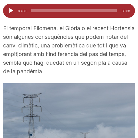
i
Reproductor
00:00
00:00
d'àudio
u
El temporal Filomena, el Glòria o el recent Hortensia
són algunes conseqüències que podem notar del
canvi climàtic, una problemàtica que tot i que va
t
empitjorant amb l’indiferència del pas del temps,
sembla que hagi quedat en un segon pla a causa
a
de la pandèmia.
t
d
e