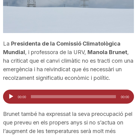
T
a
La
Presidenta de la Comissió Climatològica
r
Mundial
, i professora de la URV,
Manola Brunet
,
ha criticat que el canvi climàtic no es tracti com una
r
emergència i ha reivindicat que és necessàri un
recolzament significatiu econòmic i polític.
a
Reproductor
00:00
00:00
d'àudio
g
Brunet també ha expressat la seva preocupació pel
que preveu en els propers anys si no s’actua on
o
l’augment de les temperatures serà molt més