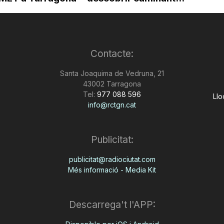
Contacte:
Santa Joaquima de Vedruna, 21
43002 Tarragona
Tel:
977 088 596
Llo
info@rctgn.cat
Publicitat:
publicitat@radiociutat.com
Més informació - Media Kit
Descarrega't l'APP: