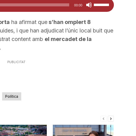
Feu
00:00
servir
les
orta
ha afirmat que
s’han omplert 8
tecles
ides, i que han adjudicat l’únic local buit que
de
strat content amb
el mercadet de la
fletxa
.
cap
amunt/cap
PUBLICITAT
avall
per
a
incrementar
Política
o
disminuir
el
volum.