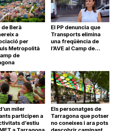
 de Berà
El PP denuncia que
ereix a
Transports elimina
ociació per
una freqüència de
uls Metropolità
l’AVE al Camp de...
Camp de
agona
d’un miler
Els personatges de
ants participen a
Tarragona que potser
ctivitats d’estiu
no coneixes i ara pots
’IMET a Tarragona
descobrir caminant...