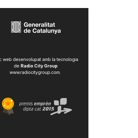
c web desenvolupat amb la tecnologia
de
Radio City Group
www.radiocitygroup.com
.