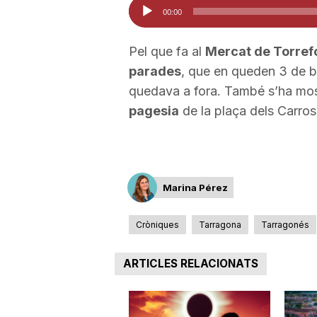
Reproductor
00:00
a
d'àudio
Pel que fa al
Mercat de Torref
parades
, que en queden 3 de bu
quedava a fora. També s’ha mo
pagesia
de la plaça dels Carros
Marina Pérez
Cròniques
Tarragona
Tarragonés
ARTICLES RELACIONATS