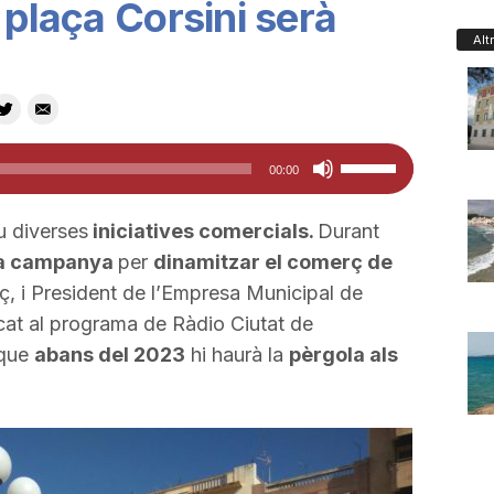
 plaça Corsini serà
Alt
Feu
00:00
servir
les
u diverses
iniciatives comercials.
Durant
tecles
na campanya
per
dinamitzar el comerç de
de
ç, i President de l’Empresa Municipal de
fletxa
cat al programa de Ràdio Ciutat de
cap
 que
abans del 2023
hi haurà la
pèrgola als
amunt/cap
avall
per
a