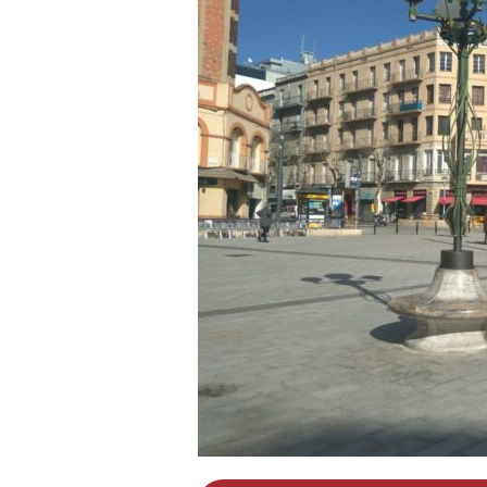
a
r
r
a
g
o
n