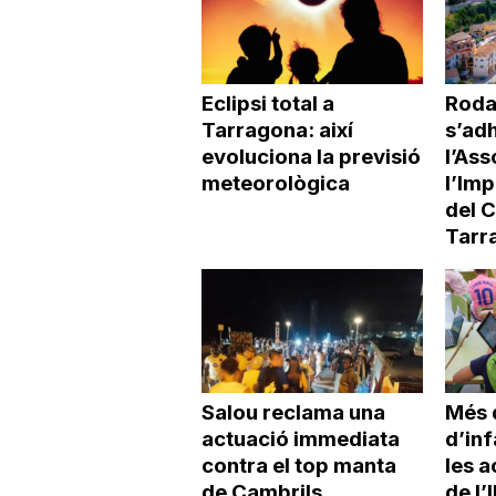
Eclipsi total a
Roda
Tarragona: així
s’adh
evoluciona la previsió
l’Ass
meteorològica
l’Imp
del 
Tarr
Salou reclama una
Més 
actuació immediata
d’inf
contra el top manta
les a
de Cambrils
de l