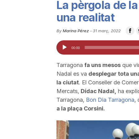
La pèrgola de la
u
una realitat
t
By
Marina Pérez
-
31 març, 2022
Reproductor
00:00
a
d'àudio
Tarragona
fa uns mesos
que vi
t
Nadal es va
desplegar tota u
la ciutat
. El Conseller de Comer
d
Mercats,
Dídac Nadal,
ha expli
Tarragona,
Bon Dia Tarragona
,
a la plaça Corsini.
e
T