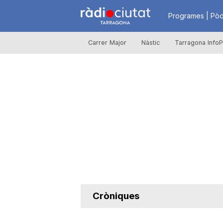
R
Programes | Pòd
Carrer Major
Nàstic
Tarragona InfoP
à
d
i
o
C
Cròniques
i