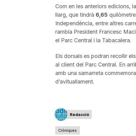
Com en les anteriors edicions, la
a
llarg, que tindrà
6,65
quilòmetres
Independència, entre altres carr
rambla President Francesc Macià;
el Parc Central i la Tabacalera.
Els dorsals es podran recollir el
al client del Parc Central. En arr
amb una samarreta commemorativ
d’avituallament.
Redacció
Cròniques