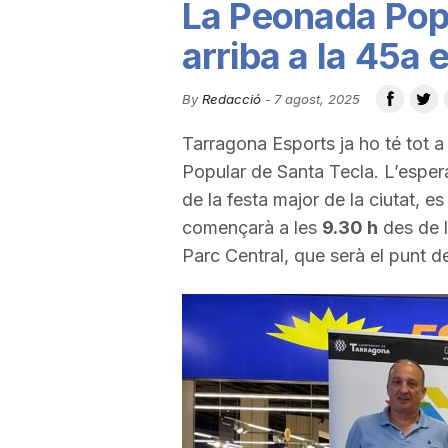
La Peonada Popu
u
arriba a la 45a 
t
By
Redacció
-
7 agost, 2025
Tarragona Esports ja ho té tot a
a
Popular de Santa Tecla. L’esper
de la festa major de la ciutat, 
t
començarà a les
9.30 h
des de l
Parc Central, que serà el punt de
d
e
T