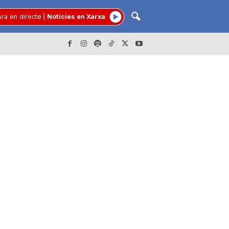
ra en directe
|
Notícies en Xarxa