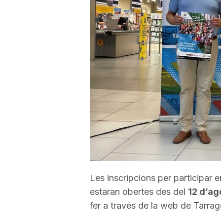
a
r
r
a
g
o
Les inscripcions per participar en
estaran obertes des del
12 d’ag
fer a través de la web de Tarra
n