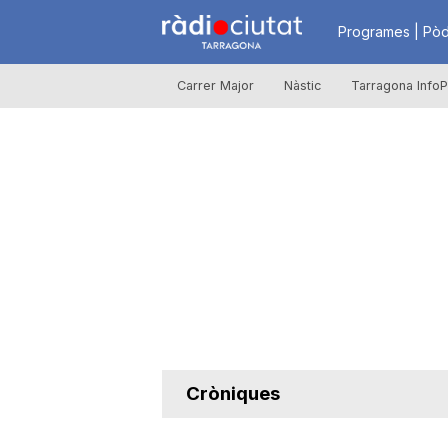
R
Programes | Pòd
Carrer Major
Nàstic
Tarragona InfoP
à
d
i
o
C
Cròniques
i