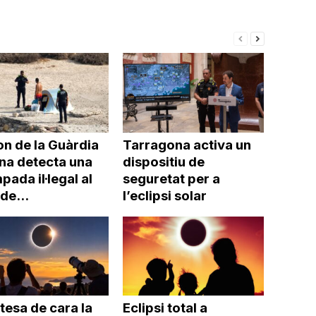
on de la Guàrdia
Tarragona activa un
na detecta una
dispositiu de
ada il·legal al
seguretat per a
 de...
l’eclipsi solar
tesa de cara la
Eclipsi total a