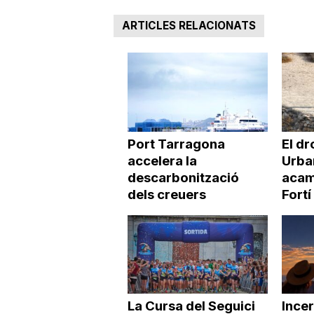
ARTICLES RELACIONATS
Port Tarragona
El dr
accelera la
Urba
descarbonització
acamp
dels creuers
Fortí
La Cursa del Seguici
Incer