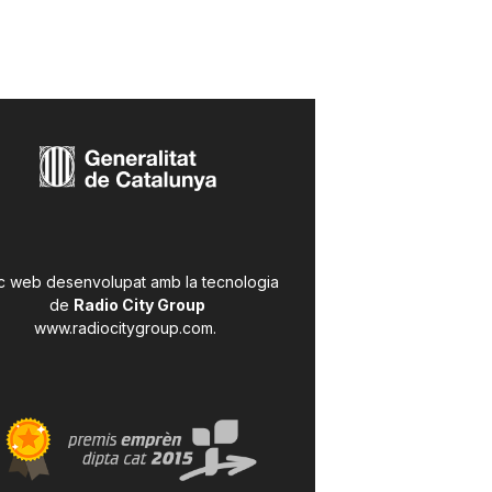
c web desenvolupat amb la tecnologia
de
Radio City Group
www.radiocitygroup.com
.