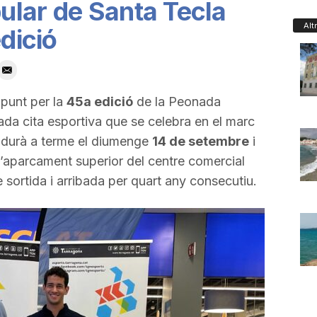
lar de Santa Tecla
Alt
edició
 punt per la
45a edició
de la Peonada
ada cita esportiva que se celebra en el marc
es durà a terme el diumenge
14 de setembre
i
’aparcament superior del centre comercial
 sortida i arribada per quart any consecutiu.