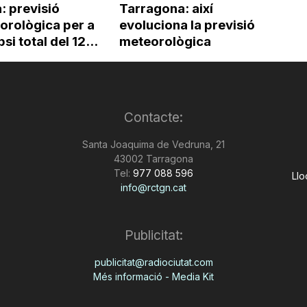
: previsió
Tarragona: així
orològica per a
evoluciona la previsió
psi total del 12...
meteorològica
Contacte:
Santa Joaquima de Vedruna, 21
43002 Tarragona
Tel:
977 088 596
Llo
info@rctgn.cat
Publicitat:
publicitat@radiociutat.com
Més informació - Media Kit