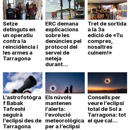
Setze
ERC demana
Tret de sortida
detinguts en
explicacions
a la 3a
un operatiu
sobre les
edició de «Tu
contra la
denúncies pel
compres,
reincidència i
protocol del
nosaltres
les armes a
servei de
cuinem!»
Tarragona
neteja
durant...
L’astrofotògra
Els núvols
Consells per
f Babak
mantenen
veure l’eclipsi
Tafreshi
l’alerta:
total de Sol a
seguirà
l’evolució
Tarragona: tot
l’eclipsi des de
meteorològica
el que cal...
Tarragona
per a l’eclipsi