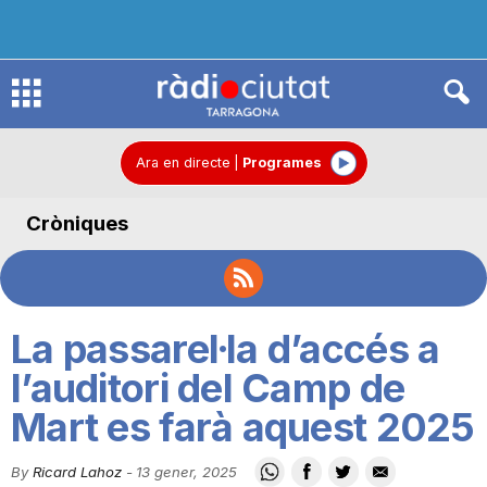
R
à
Ara en directe
|
Programes
Cròniques
d
i
La passarel·la d’accés a
o
l’auditori del Camp de
Mart es farà aquest 2025
C
By
Ricard Lahoz
-
13 gener, 2025