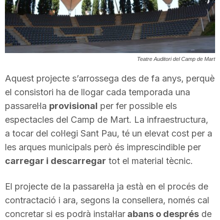
T
a
Teatre Auditori del Camp de Mart
r
Aquest projecte s’arrossega des de fa anys, perquè
el consistori ha de llogar cada temporada una
passarel·la
provisional
per fer possible els
r
espectacles del Camp de Mart. La infraestructura,
a tocar del col·legi Sant Pau, té un elevat cost per a
a
les arques municipals però és imprescindible per
carregar i descarregar
tot el material tècnic.
g
El projecte de la passarel·la ja està en el procés de
contractació i ara, segons la consellera, només cal
o
concretar si es podrà instal·lar
abans o després
de