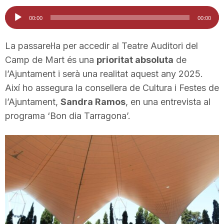
i
Reproductor
00:00
00:00
d'àudio
u
La passarel·la per accedir al Teatre Auditori del
Camp de Mart és una
prioritat absoluta
de
l’Ajuntament i serà una realitat aquest any 2025.
t
Així ho assegura la consellera de Cultura i Festes de
l’Ajuntament,
Sandra Ramos
, en una entrevista al
a
programa ‘Bon dia Tarragona’.
t
d
e