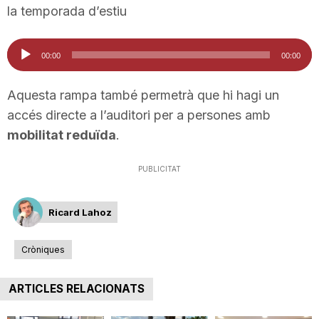
la temporada d’estiu
n
Reproductor
00:00
00:00
a
d'àudio
Aquesta rampa també permetrà que hi hagi un
accés directe a l’auditori per a persones amb
mobilitat reduïda
.
PUBLICITAT
Ricard Lahoz
Cròniques
ARTICLES RELACIONATS