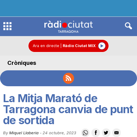
R
à
Ara en directe
|
Ràdio Ciutat MIX
Cròniques
d
i
La Mitja Marató de
o
Tarragona canvia de punt
de sortida
C
By
Miquel Llaberia
-
24 octubre, 2023