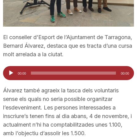
T
a
El conseller d’Esport de l’Ajuntament de Tarragona,
Bernard Álvarez, destaca que es tracta d’una cursa
r
molt arrelada a la ciutat.
r
Reproductor
00:00
00:00
d'àudio
a
Álvarez també agraeix la tasca dels voluntaris
sense els quals no seria possible organitzar
g
l’esdeveniment. Les persones interessades a
inscriure’s tenen fins al dia abans, 4 de novembre, i
actualment n’hi ha comptabilitzades unes 1.100,
o
amb l’objectiu d’assolir les 1.500.