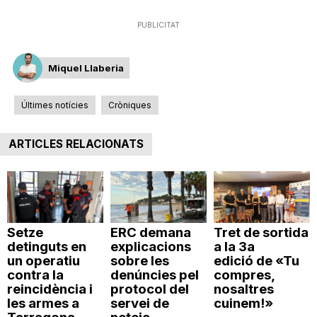
n
PUBLICITAT
a
Miquel Llaberia
Últimes notícies
Cròniques
ARTICLES RELACIONATS
Setze
ERC demana
Tret de sortida
detinguts en
explicacions
a la 3a
un operatiu
sobre les
edició de «Tu
contra la
denúncies pel
compres,
reincidència i
protocol del
nosaltres
les armes a
servei de
cuinem!»