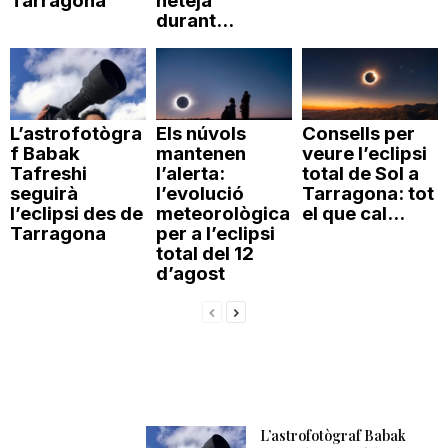
Tarragona
neteja
durant...
L’astrofotògra
Els núvols
Consells per
f Babak
mantenen
veure l’eclipsi
Tafreshi
l’alerta:
total de Sol a
seguirà
l’evolució
Tarragona: tot
l’eclipsi des de
meteorològica
el que cal...
Tarragona
per a l’eclipsi
total del 12
d’agost