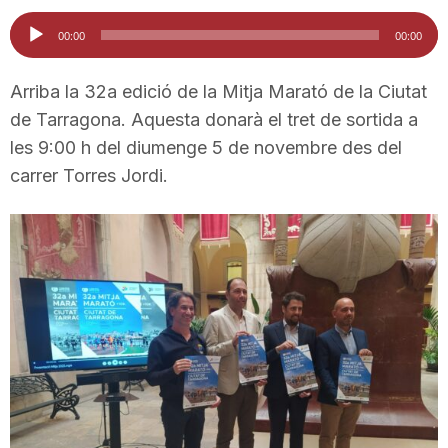
i
Reproductor
00:00
00:00
d'àudio
u
Arriba la 32a edició de la Mitja Marató de la Ciutat
de Tarragona. Aquesta donarà el tret de sortida a
les 9:00 h del diumenge 5 de novembre des del
t
carrer Torres Jordi.
a
t
d
e