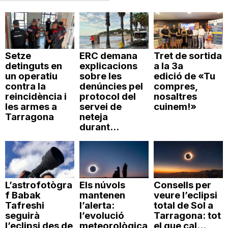
Setze
ERC demana
Tret de sortida
detinguts en
explicacions
a la 3a
un operatiu
sobre les
edició de «Tu
contra la
denúncies pel
compres,
reincidència i
protocol del
nosaltres
les armes a
servei de
cuinem!»
Tarragona
neteja
durant...
L’astrofotògra
Els núvols
Consells per
f Babak
mantenen
veure l’eclipsi
Tafreshi
l’alerta:
total de Sol a
seguirà
l’evolució
Tarragona: tot
l’eclipsi des de
meteorològica
el que cal...