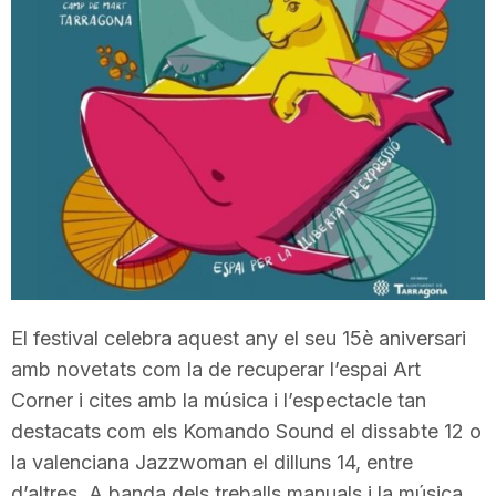
T
a
r
r
a
El festival celebra aquest any el seu 15è aniversari
amb novetats com la de recuperar l’espai Art
g
Corner i cites amb la música i l’espectacle tan
destacats com els Komando Sound el dissabte 12 o
o
la valenciana Jazzwoman el dilluns 14, entre
d’altres. A banda dels treballs manuals i la música