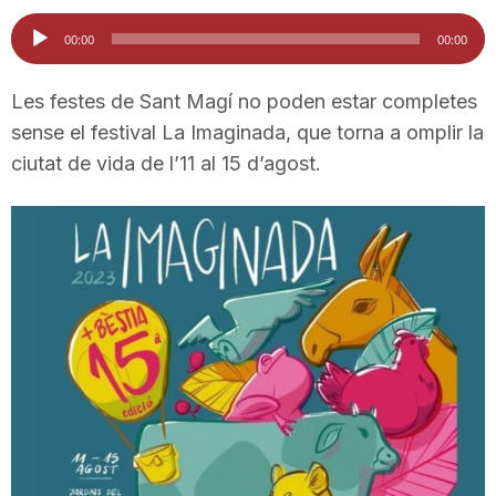
i
Reproductor
00:00
00:00
d'àudio
u
Les festes de Sant Magí no poden estar completes
sense el festival La Imaginada, que torna a omplir la
ciutat de vida de l’11 al 15 d’agost.
t
a
t
d
e