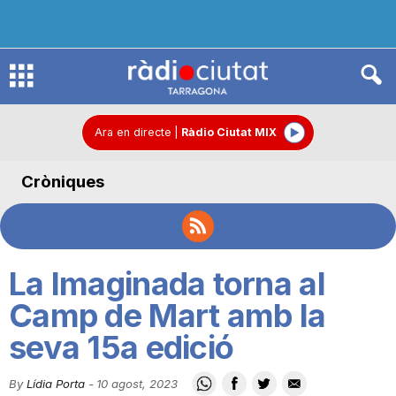
R
à
Ara en directe
|
Ràdio Ciutat MIX
Cròniques
d
i
La Imaginada torna al
o
Camp de Mart amb la
seva 15a edició
C
By
Lídia Porta
-
10 agost, 2023