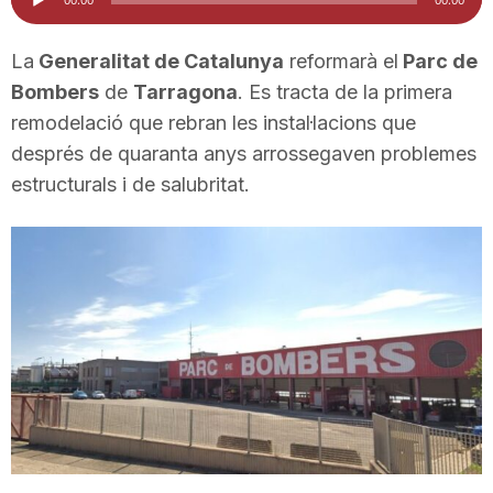
d'àudio
i
La
Generalitat de Catalunya
reformarà el
Parc de
Bombers
de
Tarragona
. Es tracta de la primera
u
remodelació que rebran les instal·lacions que
després de quaranta anys arrossegaven problemes
t
estructurals i de salubritat.
a
t
d
e