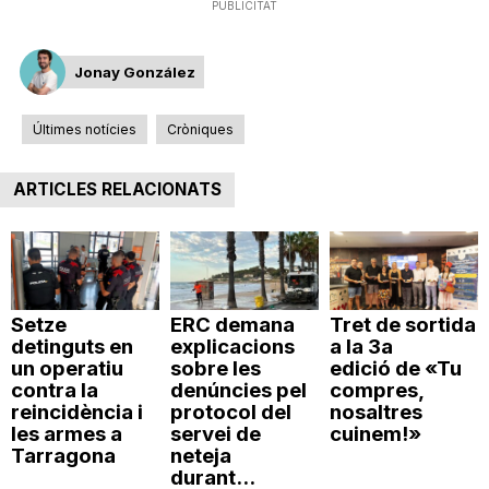
PUBLICITAT
n
Jonay González
a
Últimes notícies
Cròniques
ARTICLES RELACIONATS
Setze
ERC demana
Tret de sortida
detinguts en
explicacions
a la 3a
un operatiu
sobre les
edició de «Tu
contra la
denúncies pel
compres,
reincidència i
protocol del
nosaltres
les armes a
servei de
cuinem!»
Tarragona
neteja
durant...