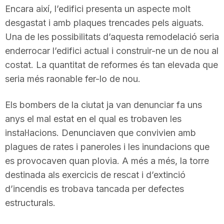
Encara així, l’edifici presenta un aspecte molt
T
desgastat i amb plaques trencades pels aiguats.
Una de les possibilitats d’aquesta remodelació seria
a
enderrocar l’edifici actual i construir-ne un de nou al
costat. La quantitat de reformes és tan elevada que
r
seria més raonable fer-lo de nou.
Els bombers de la ciutat ja van denunciar fa uns
r
anys el mal estat en el qual es trobaven les
instal·lacions. Denunciaven que convivien amb
a
plagues de rates i paneroles i les inundacions que
es provocaven quan plovia. A més a més, la torre
g
destinada als exercicis de rescat i d’extinció
d’incendis es trobava tancada per defectes
estructurals.
o