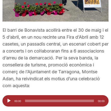
T
a
El barri de Bonavista acollirà entre el 30 de maig i el
5 d’abril, en un nou recinte una Fira d’Abril amb 12
r
casetes, un passadís central, un escenari cobert per
a concerts i on col·laboraran fins a 6 associacions
r
d’arreu de la demarcació. Per la seva banda, la
consellera de turisme, promoció econòmica i
a
comerç de l’Ajuntament de Tarragona, Montse
Adan, ha reivindicat els motius d’una celebració
g
com aquesta:
Reproductor
o
00:00
00:00
d'àudio