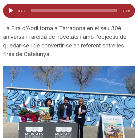
i
Reproductor
00:00
00:00
d'àudio
u
La Fira d’Abril torna a Tarragona en el seu 30è
aniversari farcida de novetats i amb l’objectiu de
quedar-se i de convertir-se en referent entre les
t
fires de Catalunya.
a
t
d
e