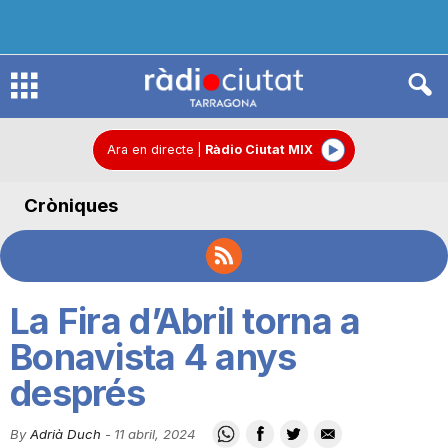
R
à
Ara en directe
|
Ràdio Ciutat MIX
Cròniques
d
i
La Fira d’Abril torna a
o
Bonavista 4 anys
després
C
By
Adrià Duch
-
11 abril, 2024