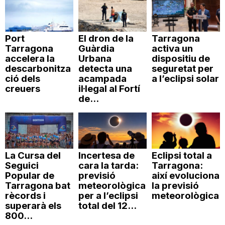
Port
El dron de la
Tarragona
Tarragona
Guàrdia
activa un
accelera la
Urbana
dispositiu de
descarbonitza
detecta una
seguretat per
ció dels
acampada
a l’eclipsi solar
creuers
il·legal al Fortí
de...
La Cursa del
Incertesa de
Eclipsi total a
Seguici
cara la tarda:
Tarragona:
Popular de
previsió
així evoluciona
Tarragona bat
meteorològica
la previsió
rècords i
per a l’eclipsi
meteorològica
superarà els
total del 12...
800...