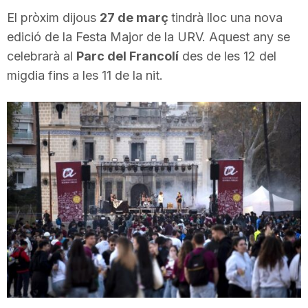
i
El pròxim dijous
27 de març
tindrà lloc una nova
edició de la Festa Major de la URV. Aquest any se
celebrarà al
Parc del Francolí
des de les 12 del
u
migdia fins a les 11 de la nit.
t
a
t
d
e