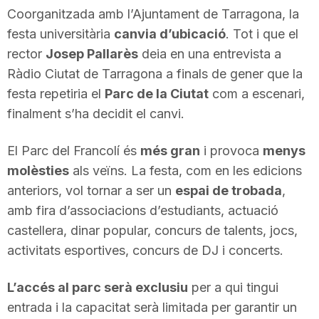
Coorganitzada amb l’Ajuntament de Tarragona, la
T
festa universitària
canvia d’ubicació
. Tot i que el
rector
Josep Pallarès
deia en una entrevista a
a
Ràdio Ciutat de Tarragona a finals de gener que la
festa repetiria el
Parc de la Ciutat
com a escenari,
r
finalment s’ha decidit el canvi.
El Parc del Francolí és
més gran
i provoca
menys
r
molèsties
als veïns. La festa, com en les edicions
anteriors, vol tornar a ser un
espai de trobada
,
a
amb fira d’associacions d’estudiants, actuació
castellera, dinar popular, concurs de talents, jocs,
g
activitats esportives, concurs de DJ i concerts.
L’accés al parc serà exclusiu
per a qui tingui
o
entrada i la capacitat serà limitada per garantir un