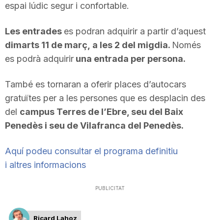
espai lúdic segur i confortable.
n
Les entrades
es podran adquirir a partir d’aquest
a
dimarts 11 de març, a les 2 del migdia.
Només
es podrà adquirir
una entrada per persona.
També es tornaran a oferir places d’autocars
gratuïtes per a les persones que es desplacin des
del
campus Terres de l’Ebre, seu del Baix
Penedès i seu de Vilafranca del Penedès.
Aquí podeu consultar el programa definitiu
i altres informacions
PUBLICITAT
Ricard Lahoz