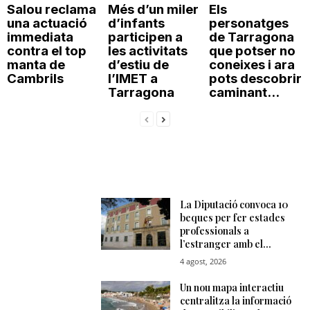
Salou reclama
Més d’un miler
Els
una actuació
d’infants
personatges
immediata
participen a
de Tarragona
contra el top
les activitats
que potser no
manta de
d’estiu de
coneixes i ara
Cambrils
l’IMET a
pots descobrir
Tarragona
caminant...