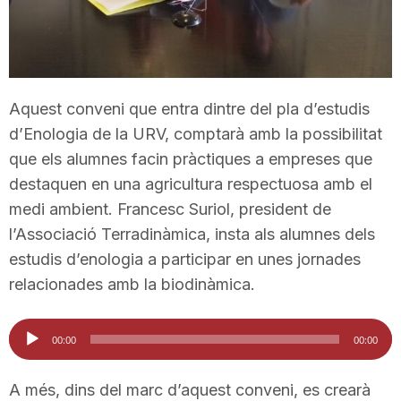
T
a
Aquest conveni que entra dintre del pla d’estudis
d’Enologia de la URV, comptarà amb la possibilitat
r
que els alumnes facin pràctiques a empreses que
destaquen en una agricultura respectuosa amb el
r
medi ambient. Francesc Suriol, president de
l’Associació Terradinàmica, insta als alumnes dels
a
estudis d’enologia a participar en unes jornades
relacionades amb la biodinàmica.
g
Reproductor
00:00
00:00
d'àudio
o
A més, dins del marc d’aquest conveni, es crearà