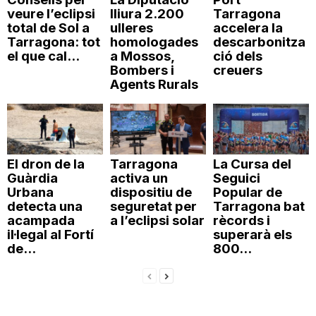
veure l’eclipsi
lliura 2.200
Tarragona
total de Sol a
ulleres
accelera la
Tarragona: tot
homologades
descarbonitza
el que cal...
a Mossos,
ció dels
Bombers i
creuers
Agents Rurals
El dron de la
Tarragona
La Cursa del
Guàrdia
activa un
Seguici
Urbana
dispositiu de
Popular de
detecta una
seguretat per
Tarragona bat
acampada
a l’eclipsi solar
rècords i
il·legal al Fortí
superarà els
de...
800...