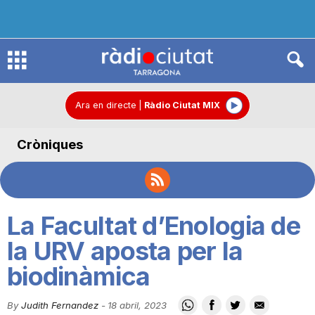
R
à
Ara en directe
|
Ràdio Ciutat MIX
Cròniques
d
i
La Facultat d’Enologia de
o
la URV aposta per la
biodinàmica
C
By
Judith Fernandez
-
18 abril, 2023