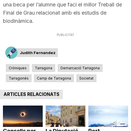
una beca per l’alumne que faci el millor Treball de
n
Final de Grau relacionat amb els estudis de
biodinàmica.
a
PUBLICITAT
Judith Fernandez
Cròniques
Tarragona
Demarcació Tarragona
Tarragonés
Camp de Tarragona
Societat
ARTICLES RELACIONATS
Consells per
La Diputació
Port