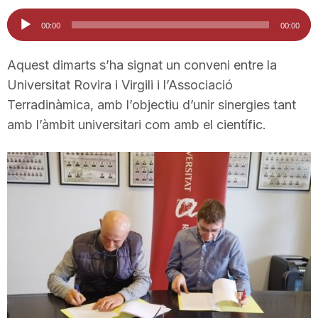
i
Reproductor
00:00
00:00
d'àudio
u
Aquest dimarts s’ha signat un conveni entre la
Universitat Rovira i Virgili i l’Associació
Terradinàmica, amb l’objectiu d’unir sinergies tant
t
amb l’àmbit universitari com amb el científic.
a
t
d
e