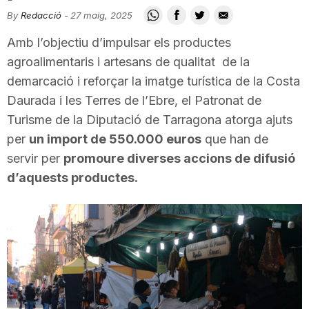
i
By
Redacció
-
27 maig, 2025
Amb l’objectiu d’impulsar els productes
u
agroalimentaris i artesans de qualitat de la
demarcació i reforçar la imatge turística de la Costa
Daurada i les Terres de l’Ebre, el Patronat de
t
Turisme de la Diputació de Tarragona atorga ajuts
per
un import de 550.000 euros
que han de
a
servir per
promoure diverses accions de difusió
d’aquests productes.
t
d
e