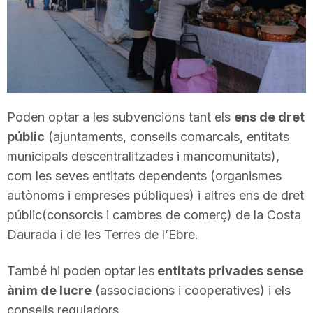
T
a
r
Poden optar a les subvencions tant els
ens de dret
públic
(ajuntaments, consells comarcals, entitats
r
municipals descentralitzades i mancomunitats),
com les seves entitats dependents (organismes
a
autònoms i empreses públiques) i altres ens de dret
públic(consorcis i cambres de comerç) de la Costa
Daurada i de les Terres de l’Ebre.
g
També hi poden optar les
entitats privades sense
o
ànim de lucre
(associacions i cooperatives) i els
consells reguladors.