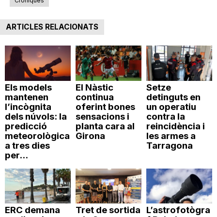
Cròniques
ARTICLES RELACIONATS
Els models
El Nàstic
Setze
mantenen
continua
detinguts en
l’incògnita
oferint bones
un operatiu
dels núvols: la
sensacions i
contra la
predicció
planta cara al
reincidència i
meteorològica
Girona
les armes a
a tres dies
Tarragona
per...
ERC demana
Tret de sortida
L’astrofotògra