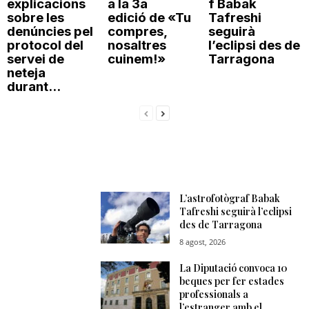
explicacions
a la 3a
f Babak
sobre les
edició de «Tu
Tafreshi
denúncies pel
compres,
seguirà
protocol del
nosaltres
l’eclipsi des de
servei de
cuinem!»
Tarragona
neteja
durant...