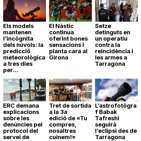
Els models
El Nàstic
Setze
mantenen
continua
detinguts en
l’incògnita
oferint bones
un operatiu
dels núvols: la
sensacions i
contra la
predicció
planta cara al
reincidència i
meteorològica
Girona
les armes a
a tres dies
Tarragona
per...
ERC demana
Tret de sortida
L’astrofotògra
explicacions
a la 3a
f Babak
sobre les
edició de «Tu
Tafreshi
denúncies pel
compres,
seguirà
protocol del
nosaltres
l’eclipsi des de
servei de
cuinem!»
Tarragona