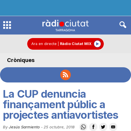
R
à
Ara en directe
|
Ràdio Ciutat MIX
Cròniques
d
i
La CUP denuncia
o
finançament públic a
projectes antiavortistes
C
By
Jesús Sarmiento
-
25 octubre, 2018