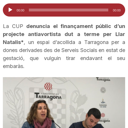
i
Reproductor
00:00
00:00
d'àudio
u
La CUP
denuncia el finançament públic d’un
projecte antiavortista dut a terme per Llar
Natalis*
, un espai d’acollida a Tarragona per a
t
dones derivades des de Serveis Socials en estat de
gestació, que vulguin tirar endavant el seu
a
embaràs.
t
d
e