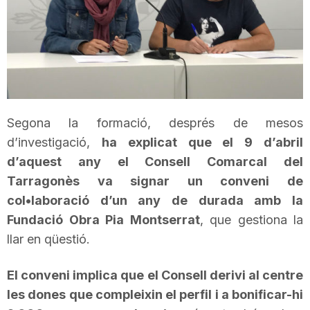
T
a
r
Segona la formació, després de mesos
d’investigació,
ha explicat que el 9 d’abril
r
d’aquest any el Consell Comarcal del
Tarragonès va signar un conveni de
a
col•laboració
d’un any de durada amb la
Fundació Obra Pia Montserrat
, que gestiona la
g
llar en qüestió.
El conveni implica que el Consell derivi al centre
o
les dones que compleixin el perfil i a bonificar-hi