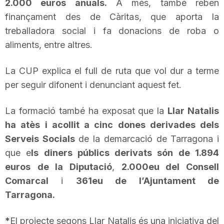
2.000 euros anuals.
A més, també reben
n
finançament des de Càritas, que aporta la
treballadora social i fa donacions de roba o
a
aliments, entre altres.
La CUP explica el full de ruta que vol dur a terme
per seguir difonent i denunciant aquest fet.
La formació també ha exposat que la
Llar
Natalis
ha atès i acollit a cinc dones derivades dels
Serveis Socials
de la demarcació de Tarragona i
que e
ls diners públics derivats són de 1.894
euros
de la Diputació
,
2.000eu del Consell
Comarcal
i
361eu de l’Ajuntament de
Tarragona.
*
El projecte segons Llar Natalis és una iniciativa del