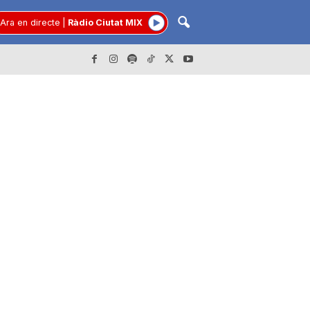
Ara en directe
|
Ràdio Ciutat MIX