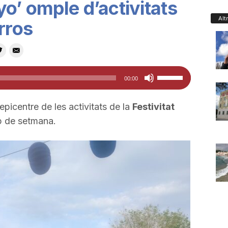
o’ omple d’activitats
Alt
rros
Feu
00:00
servir
les
’epicentre de les activitats de la
Festivitat
tecles
 de setmana.
de
fletxa
cap
amunt/cap
avall
per
a