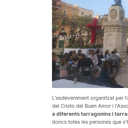
a
r
r
a
g
L’esdeveniment organitzat per l’
o
del Cristo del Buen Amor i l’Asso
a diferents tarragonins i tar
n
doncs totes les persones que s’