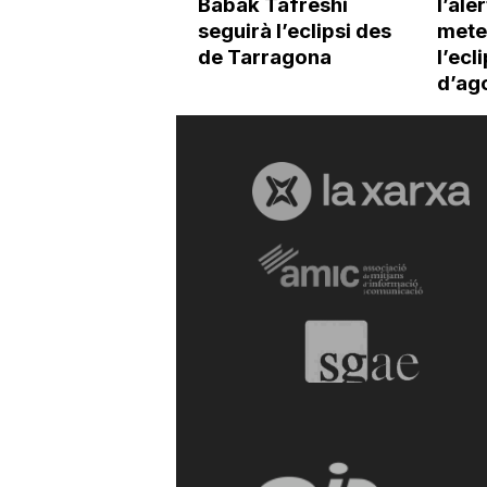
Babak Tafreshi
l’ale
seguirà l’eclipsi des
mete
de Tarragona
l’ecl
d’ag