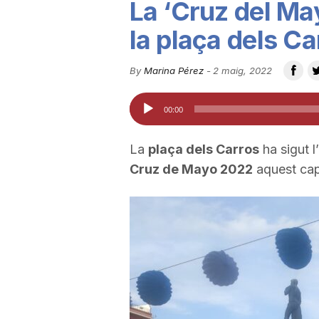
La ‘Cruz del May
u
la plaça dels Ca
t
By
Marina Pérez
-
2 maig, 2022
Reproductor
00:00
a
d'àudio
La
plaça dels Carros
ha sigut l
t
Cruz de Mayo 2022
aquest cap
d
e
T