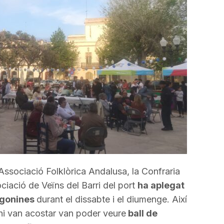
incrementar
o
disminuir
el
volum.
Associació Folklòrica Andalusa, la Confraria
ciació de Veïns del Barri del port
ha aplegat
ragonines
durant el dissabte i el diumenge. Així
hi van acostar van poder veure
ball de