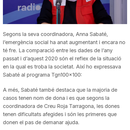
T
a
Segons la seva coordinadora, Anna Sabaté,
l’emergència social ha anat augmentant i encara no
r
té fre. La comparació entre les dades de l’any
passat i d’aquest 2020 són el reflex de la situació
r
en la qual es troba la societat. Així ho expressava
Sabaté al programa Tgn100x100:
a
A més, Sabaté també destaca que la majoria de
casos tenen nom de dona i es que segons la
g
coordinadora de Creu Roja Tarragona, les dones
tenen dificultats afegides i són les primeres que
o
donen el pas de demanar ajuda.