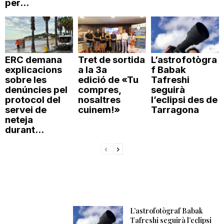
per...
ERC demana
Tret de sortida
L’astrofotògra
explicacions
a la 3a
f Babak
sobre les
edició de «Tu
Tafreshi
denúncies pel
compres,
seguirà
protocol del
nosaltres
l’eclipsi des de
servei de
cuinem!»
Tarragona
neteja
durant...