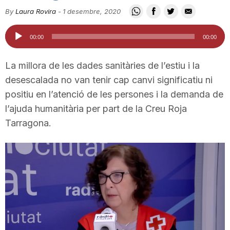
i
By
Laura Rovira
-
1 desembre, 2020
Reproductor
00:00
00:00
u
d'àudio
La millora de les dades sanitàries de l’estiu i la
t
desescalada no van tenir cap canvi significatiu ni
positiu en l’atenció de les persones i la demanda de
l’ajuda humanitària per part de la Creu Roja
a
Tarragona.
t
d
e