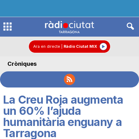
R
à
Ara en directe
|
Ràdio Ciutat MIX
Cròniques
d
i
La Creu Roja augmenta
o
un 60% l’ajuda
humanitària enguany a
C
Tarragona