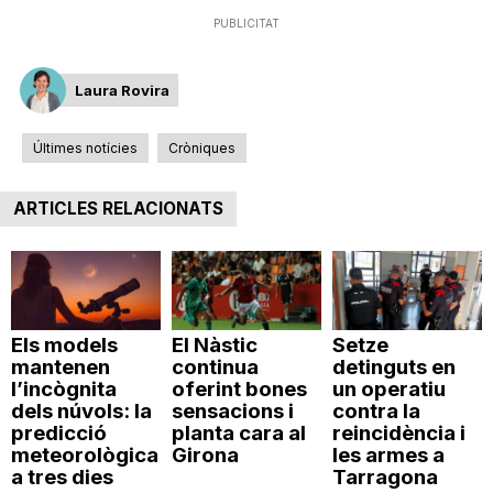
n
PUBLICITAT
Laura Rovira
a
Últimes notícies
Cròniques
ARTICLES RELACIONATS
Els models
El Nàstic
Setze
mantenen
continua
detinguts en
l’incògnita
oferint bones
un operatiu
dels núvols: la
sensacions i
contra la
predicció
planta cara al
reincidència i
meteorològica
Girona
les armes a
a tres dies
Tarragona