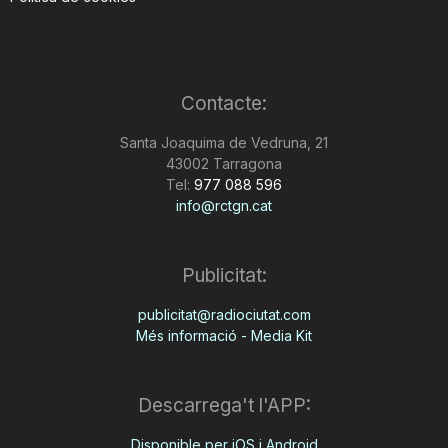
Contacte:
Santa Joaquima de Vedruna, 21
43002 Tarragona
Tel:
977 088 596
info@rctgn.cat
Publicitat:
publicitat@radiociutat.com
Més informació - Media Kit
Descarrega't l'APP:
Disponible per iOS i Android