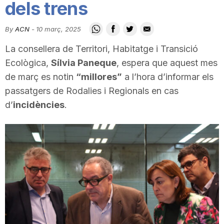
dels trens
i
By
ACN
-
10 març, 2025
u
La consellera de Territori, Habitatge i Transició
Ecològica,
Sílvia Paneque
, espera que aquest mes
t
de març es notin
“millores”
a l’hora d’informar els
passatgers de Rodalies i Regionals en cas
d’
incidències
.
a
t
d
e