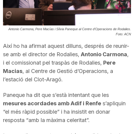
T
a
Antonio Carmona, Pere Macías i Sílvia Paneque al Centre d'Operacions de Rodalies.
Foto: ACN
r
Així ho ha afirmat aquest dilluns, després de reunir-
se amb el director de Rodalies,
Antonio Carmona
,
i el comissionat pel traspàs de Rodalies,
Pere
r
Macias
, al Centre de Gestió d’Operacions, a
l’estació del Clot-Aragó.
a
Paneque ha dit que s’està intentant que les
g
mesures acordades amb Adif i Renfe
s’apliquin
“el més ràpid possible” i ha insistit en donar
resposta “amb la màxima celeritat”.
o