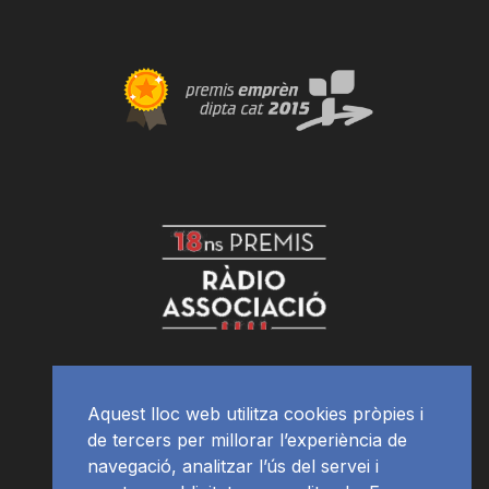
Aquest lloc web utilitza cookies pròpies i
de tercers per millorar l’experiència de
navegació, analitzar l’ús del servei i