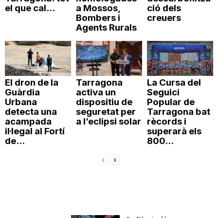
el que cal...
a Mossos,
ció dels
Bombers i
creuers
Agents Rurals
El dron de la
Tarragona
La Cursa del
Guàrdia
activa un
Seguici
Urbana
dispositiu de
Popular de
detecta una
seguretat per
Tarragona bat
acampada
a l’eclipsi solar
rècords i
il·legal al Fortí
superarà els
de...
800...