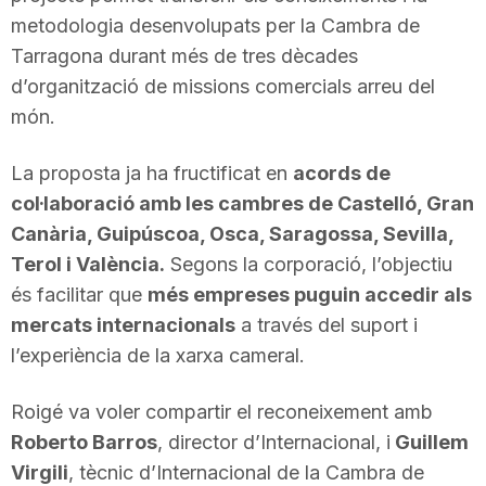
n
metodologia desenvolupats per la Cambra de
Tarragona durant més de tres dècades
d’organització de missions comercials arreu del
a
món.
La proposta ja ha fructificat en
acords de
col·laboració amb les cambres de Castelló, Gran
Canària, Guipúscoa, Osca, Saragossa, Sevilla,
Terol i València.
Segons la corporació, l’objectiu
és facilitar que
més empreses puguin accedir als
mercats internacionals
a través del suport i
l’experiència de la xarxa cameral.
Roigé va voler compartir el reconeixement amb
Roberto Barros
, director d’Internacional, i
Guillem
Virgili
, tècnic d’Internacional de la Cambra de