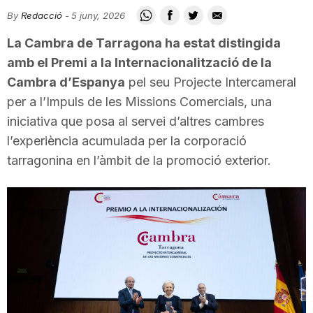
i
By
Redacció
-
5 juny, 2026
La Cambra de Tarragona ha estat distingida
u
amb el Premi a la Internacionalització de la
Cambra d’Espanya
pel seu Projecte Intercameral
per a l’Impuls de les Missions Comercials, una
t
iniciativa que posa al servei d’altres cambres
l’experiència acumulada per la corporació
a
tarragonina en l’àmbit de la promoció exterior.
t
d
e