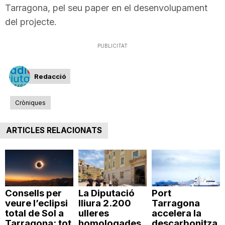
Tarragona, pel seu paper en el desenvolupament
del projecte.
PUBLICITAT
Redacció
Cròniques
ARTICLES RELACIONATS
Consells per
La Diputació
Port
veure l’eclipsi
lliura 2.200
Tarragona
total de Sol a
ulleres
accelera la
Tarragona: tot
homologades
descarbonitza