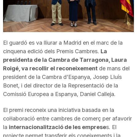
T
a
El guardó es va lliurar a Madrid en el marc de la
r
cinquena edició dels Premis Cambres.
La
presidenta de la Cambra de Tarragona, Laura
r
Roigé, va recollir el reconeixement
de mans del
president de la Cambra d’Espanya, Josep Lluís
a
Bonet, i del director de la Representació de la
Comissió Europea a Espanya, Daniel Calleja.
g
El premi reconeix una iniciativa basada en la
col·laboració entre cambres de comerç per afavorir
o
la
internacionalització de les emprese
s. El
projecte permet transferir els coneixements i la