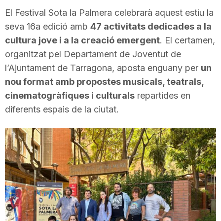
i
El Festival Sota la Palmera celebrarà aquest estiu la
seva 16a edició amb
47 activitats dedicades a la
cultura jove i a la creació emergent
. El certamen,
u
organitzat pel Departament de Joventut de
l’Ajuntament de Tarragona, aposta enguany per
un
t
nou format amb propostes musicals, teatrals,
cinematogràfiques i culturals
repartides en
a
diferents espais de la ciutat.
t
d
e