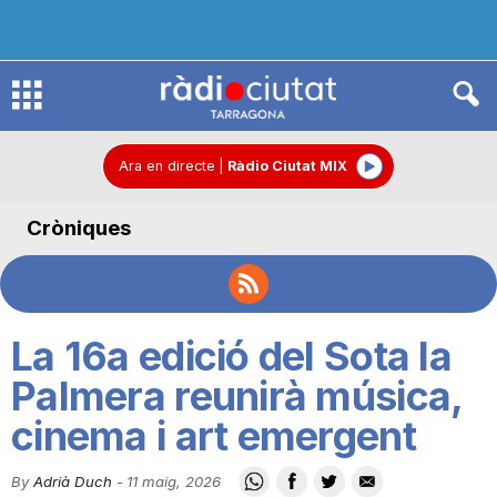
R
à
Ara en directe
|
Ràdio Ciutat MIX
Cròniques
d
i
La 16a edició del Sota la
o
Palmera reunirà música,
cinema i art emergent
C
By
Adrià Duch
-
11 maig, 2026