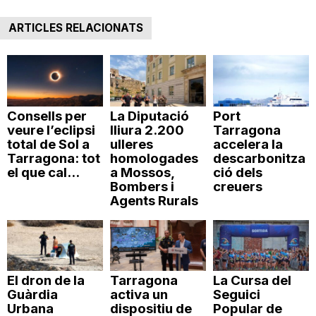
ARTICLES RELACIONATS
Consells per
La Diputació
Port
veure l’eclipsi
lliura 2.200
Tarragona
total de Sol a
ulleres
accelera la
Tarragona: tot
homologades
descarbonitza
el que cal...
a Mossos,
ció dels
Bombers i
creuers
Agents Rurals
El dron de la
Tarragona
La Cursa del
Guàrdia
activa un
Seguici
Urbana
dispositiu de
Popular de