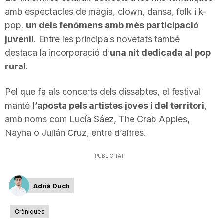
amb espectacles de màgia, clown, dansa, folk i k-
n
pop,
un dels fenòmens amb més participació
juvenil
. Entre les principals novetats també
a
destaca la incorporació d’
una nit dedicada al pop
rural
.
Pel que fa als concerts dels dissabtes, el festival
manté
l’aposta pels artistes joves i del territori
,
amb noms com Lucía Sáez, The Crab Apples,
Nayna o Julián Cruz, entre d’altres.
PUBLICITAT
Adrià Duch
Cròniques