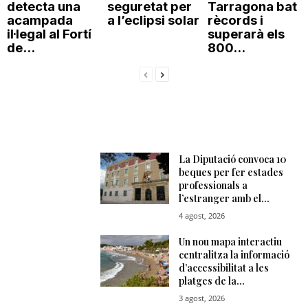
detecta una
seguretat per
Tarragona bat
acampada
a l’eclipsi solar
rècords i
il·legal al Fortí
superarà els
de...
800...