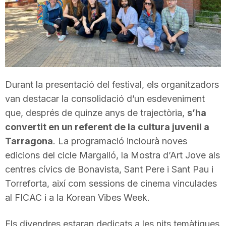
T
a
r
Durant la presentació del festival, els organitzadors
van destacar la consolidació d’un esdeveniment
r
que, després de quinze anys de trajectòria,
s’ha
convertit en un referent de la cultura juvenil a
Tarragona
a
. La programació inclourà noves
edicions del cicle Margalló, la Mostra d’Art Jove als
centres cívics de Bonavista, Sant Pere i Sant Pau i
g
Torreforta, així com sessions de cinema vinculades
al FICAC i a la Korean Vibes Week.
o
Els divendres estaran dedicats a les nits temàtiques