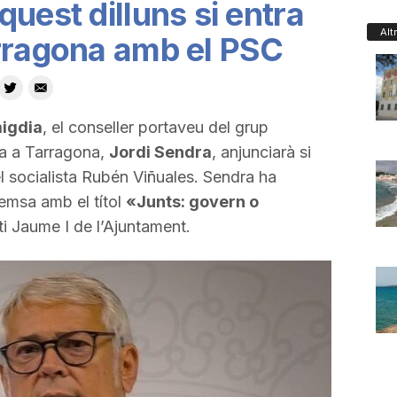
uest dilluns si entra
Alt
rragona amb el PSC
migdia
, el conseller portaveu del grup
ya a Tarragona,
Jordi Sendra
, anjunciarà si
el socialista Rubén Viñuales. Sendra ha
emsa amb el títol
«Junts: govern o
ti Jaume I de l’Ajuntament.