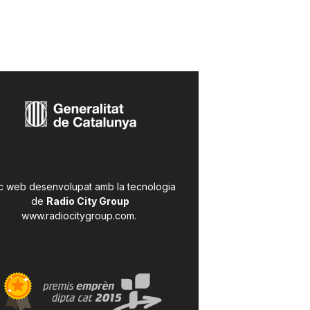
c web desenvolupat amb la tecnologia
de
Radio City Group
www.radiocitygroup.com
.