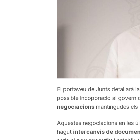
a
r
r
a
El portaveu de Junts detallarà l
g
possible incoporació al govern d
negociacions
mantingudes els 
o
Aquestes negociacions en les últ
n
hagut
intercanvis de documen