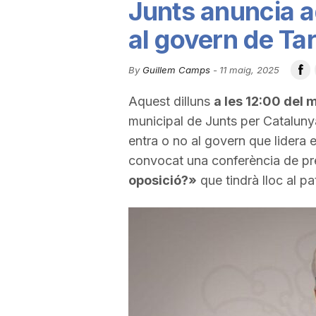
Junts anuncia aq
u
al govern de Ta
t
By
Guillem Camps
-
11 maig, 2025
Aquest dilluns
a les 12:00 del 
a
municipal de Junts per Catalun
entra o no al govern que lidera 
t
convocat una conferència de pr
oposició?»
que tindrà lloc al pa
d
e
T