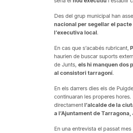
seria el
nou executiu
i establir 
a
Des del grup municipal han ass
nacional per segellar el pacte
l’executiva local
.
En cas que s’acabés rubricant,
P
haurien de buscar suports extern
de Junts,
els hi manquen dos p
al consistori tarragoní
.
En els darrers dies els de Puigd
continuaran les properes hores.
directament
l’alcalde de la ciu
a l’Ajuntament de Tarragona,
En una entrevista el passat mes