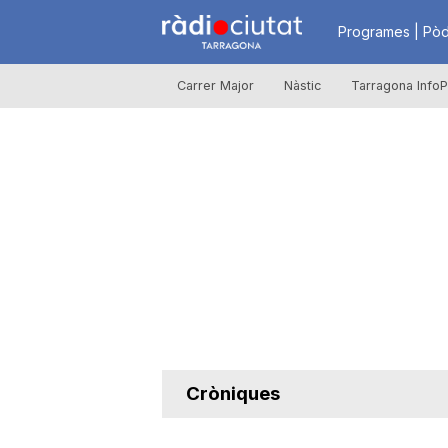
R
Programes | Pòd
Carrer Major
Nàstic
Tarragona InfoP
à
d
i
o
C
Cròniques
i