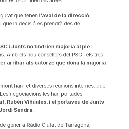
com es repartirien les àrees.
egurat que tenen
l’aval de la direcció
i que la decisió es prendrà des de
SC i Junts no tindrien majoria al ple
i
s. Amb els nou consellers del PSC i els tres
er arribar als catorze que dona la majoria
emont han fet diverses reunions internes, que
 Les negociacions les han portades
tat, Rubén Viñuales, i el portaveu de Junts
 Jordi Sendra
.
 de gener a Ràdio Ciutat de Tarragona,