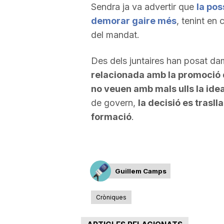
Sendra ja va advertir que
la pos
demorar gaire més
, tenint en 
del mandat.
Des dels juntaires han posat da
relacionada amb la promoció 
no veuen amb mals ulls la ide
de govern,
la decisió es trasl
formació
.
Guillem Camps
Cròniques