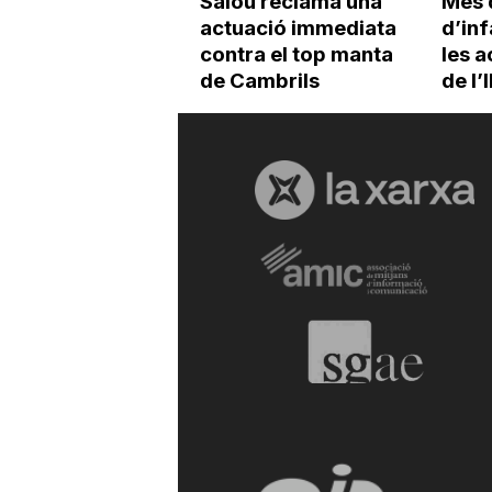
Salou reclama una
Més 
actuació immediata
d’inf
contra el top manta
les a
de Cambrils
de l