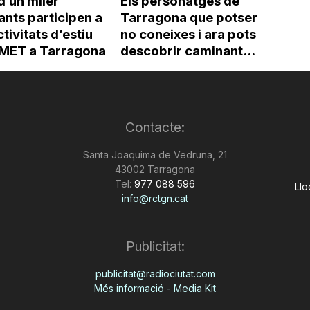
d’un miler
Els personatges de
ants participen a
Tarragona que potser
ctivitats d’estiu
no coneixes i ara pots
’IMET a Tarragona
descobrir caminant...
Contacte:
Santa Joaquima de Vedruna, 21
43002 Tarragona
Tel:
977 088 596
Llo
info@rctgn.cat
Publicitat:
publicitat@radiociutat.com
Més informació - Media Kit