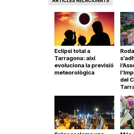
ARTICLES RELACIONATS
Eclipsi total a
Roda
Tarragona: així
s’adh
evoluciona la previsió
l’Ass
meteorològica
l’Imp
del 
Tarr