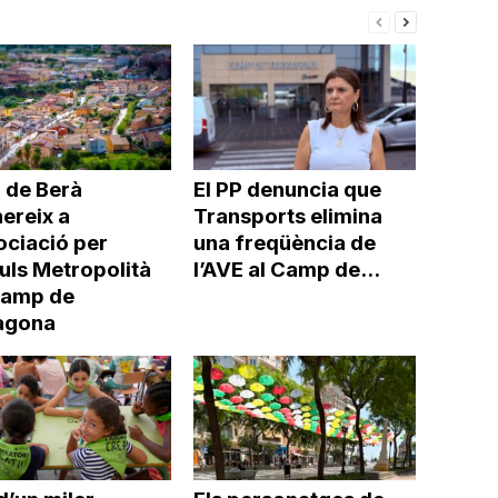
 de Berà
El PP denuncia que
ereix a
Transports elimina
ociació per
una freqüència de
uls Metropolità
l’AVE al Camp de...
Camp de
agona