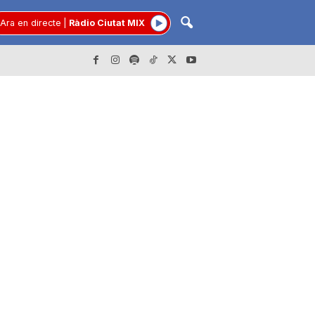
Ara en directe
|
Ràdio Ciutat MIX