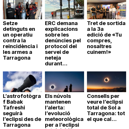
Setze
ERC demana
Tret de sortida
detinguts en
explicacions
a la 3a
un operatiu
sobre les
edició de «Tu
contra la
denúncies pel
compres,
reincidència i
protocol del
nosaltres
les armes a
servei de
cuinem!»
Tarragona
neteja
durant...
L’astrofotògra
Els núvols
Consells per
f Babak
mantenen
veure l’eclipsi
Tafreshi
l’alerta:
total de Sol a
seguirà
l’evolució
Tarragona: tot
l’eclipsi des de
meteorològica
el que cal...
Tarragona
per a l’eclipsi