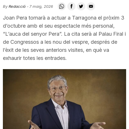
i
By
Redacció
-
7 maig, 2026
Joan Pera tornarà a actuar a Tarragona el pròxim 3
u
d’octubre amb el seu espectacle més personal,
“L’auca del senyor Pera”. La cita serà al Palau Firal i
de Congressos a les nou del vespre, després de
t
l’èxit de les seves anteriors visites, en què va
exhaurir totes les entrades.
a
t
d
e