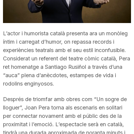
T
a
L’actor i humorista català presenta ara un monòleg
íntim i carregat d’humor, on repassa records i
r
experiències teatrals amb el seu estil inconfusible.
Considerat un referent del teatre còmic català, Pera
r
ret homenatge a Santiago Rusiñol a través d’una
“auca” plena d’anècdotes, estampes de vida i
a
rodolins enginyosos.
Després de triomfar amb obres com “Un sogre de
g
lloguer”, Joan Pera torna als escenaris en solitari
per connectar novament amb el públic des de la
o
proximitat i l’emoció. L’espectacle serà en català,
tindrà una durada aproximada de noranta minuts i