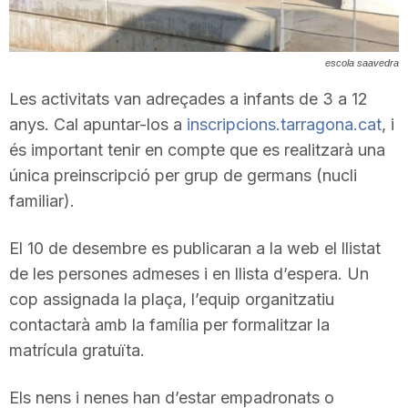
T
escola saavedra
a
Les activitats van adreçades a infants de 3 a 12
anys. Cal apuntar-los a
inscripcions.tarragona.cat
, i
r
és important tenir en compte que es realitzarà una
única preinscripció per grup de germans (nucli
r
familiar).
El 10 de desembre es publicaran a la web el llistat
a
de les persones admeses i en llista d’espera. Un
cop assignada la plaça, l’equip organitzatiu
g
contactarà amb la família per formalitzar la
matrícula gratuïta.
o
Els nens i nenes han d’estar empadronats o