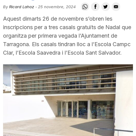
i
By
Ricard Lahoz
-
25 novembre, 2024
Aquest dimarts 26 de novembre s’obren les
u
inscripcions per a tres casals gratuïts de Nadal que
organitza per primera vegada l’Ajuntament de
Tarragona. Els casals tindran lloc a l’Escola Campc
t
Clar, l’Escola Saavedra i l’Escola Sant Salvador.
a
t
d
e