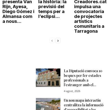
presenta Van
la història: la
Creadores.cat
Rijn, Ayesa,
previsió del
impulsa una
Diego Gómez i
temps per a
convocatoria
Almansa com
l’eclipsi...
de projectes
a nous...
artístics
comunitaris a
Tarragona