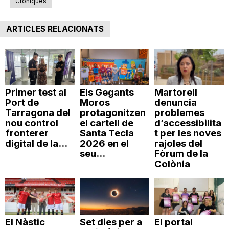
Cròniques
ARTICLES RELACIONATS
Primer test al
Els Gegants
Martorell
Port de
Moros
denuncia
Tarragona del
protagonitzen
problemes
nou control
el cartell de
d’accessibilita
fronterer
Santa Tecla
t per les noves
digital de la...
2026 en el
rajoles del
seu...
Fòrum de la
Colònia
El Nàstic
Set dies per a
El portal