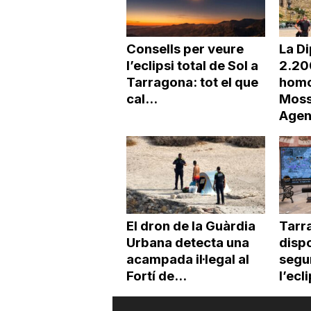
Consells per veure
La Di
l’eclipsi total de Sol a
2.20
Tarragona: tot el que
homo
cal...
Moss
Agen
El dron de la Guàrdia
Tarr
Urbana detecta una
dispo
acampada il·legal al
segur
Fortí de...
l’ecl