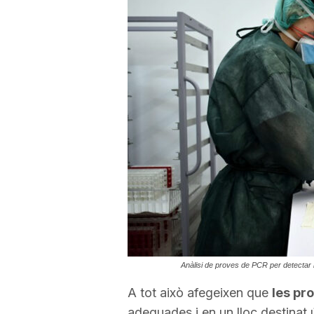
a
r
r
a
g
o
Anàlisi de proves de PCR per detectar l
n
A tot això afegeixen que
les pr
adequades i en un lloc destinat