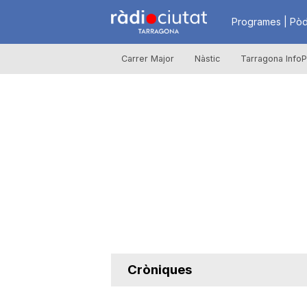
R
Programes | Pòd
Carrer Major
Nàstic
Tarragona InfoP
à
d
i
o
C
Cròniques
i