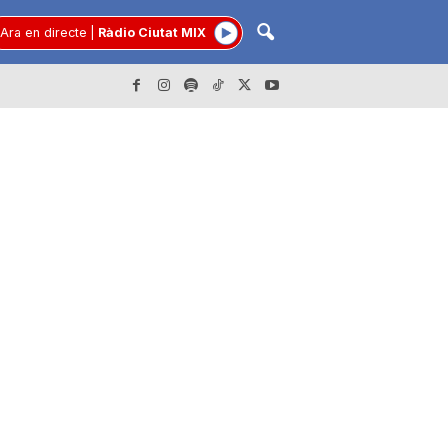
Ara en directe
|
Ràdio Ciutat MIX