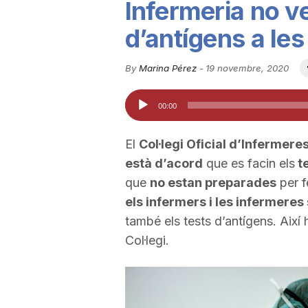
Infermeria no ve
u
d’antígens a le
t
By
Marina Pérez
-
19 novembre, 2020
Reproductor
00:00
a
d'àudio
El
Col·legi Oficial d’Infermere
t
està d’acord
que es facin els
te
que
no estan preparades
per f
d
els infermers i les infermeres
també els tests d’antígens. Així
Col·legi.
e
T