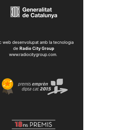
c web desenvolupat amb la tecnologia
de
Radio City Group
www.radiocitygroup.com
.