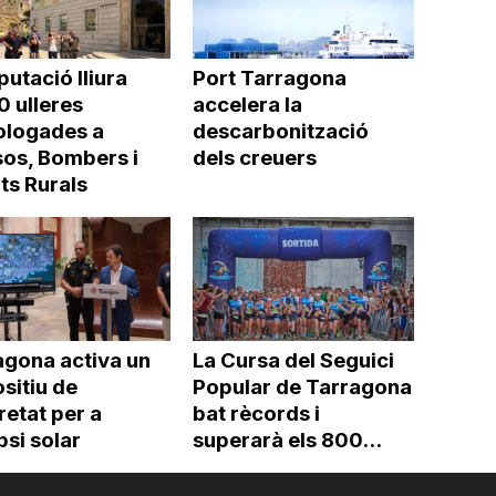
putació lliura
Port Tarragona
0 ulleres
accelera la
logades a
descarbonització
os, Bombers i
dels creuers
ts Rurals
agona activa un
La Cursa del Seguici
sitiu de
Popular de Tarragona
etat per a
bat rècords i
ipsi solar
superarà els 800...