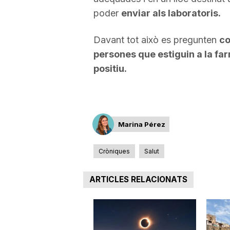
poder
enviar als laboratoris.
a
Davant tot això es pregunten
co
persones que estiguin a la fa
positiu.
Marina Pérez
Cròniques
Salut
ARTICLES RELACIONATS