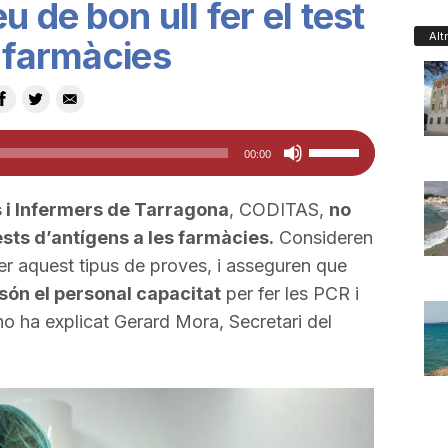
u de bon ull fer el test
Alt
s farmàcies
Feu
00:00
servir
les
s i Infermers de Tarragona
, CODITAS,
no
tecles
sts d’antígens a les farmàcies.
Consideren
de
er aquest tipus de proves, i asseguren que
fletxa
 són el personal capacitat
per fer les PCR i
cap
 ho ha explicat Gerard Mora, Secretari del
amunt/cap
avall
per
a