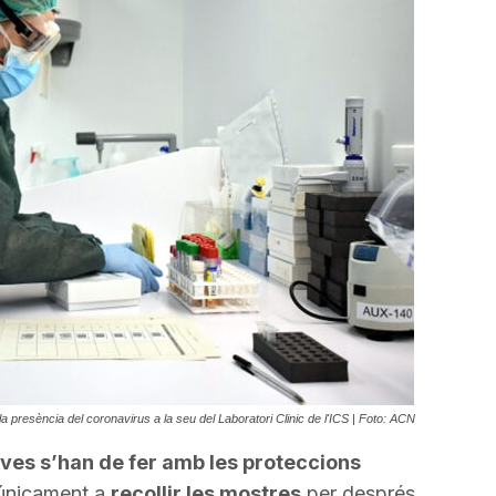
incrementar
o
disminuir
el
volum.
a presència del coronavirus a la seu del Laboratori Clinic de l'ICS | Foto: ACN
oves s’han de fer amb les proteccions
 únicament a
recollir les mostres
per després