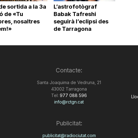
de sortida a la 3a
L’astrofotògraf
ió de «Tu
Babak Tafreshi
res, nosaltres
seguirà l’eclipsi des
em!»
de Tarragona
Contacte:
Santa Joaquima de Vedruna, 21
43002 Tarragona
Tel:
977 088 596
Llo
info@rctgn.cat
Publicitat:
publicitat@radiociutat.com