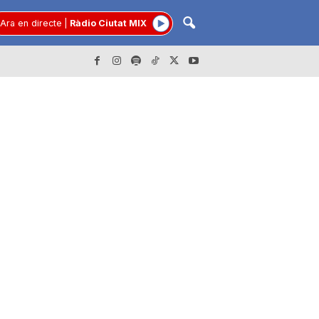
Ara en directe
|
Ràdio Ciutat MIX