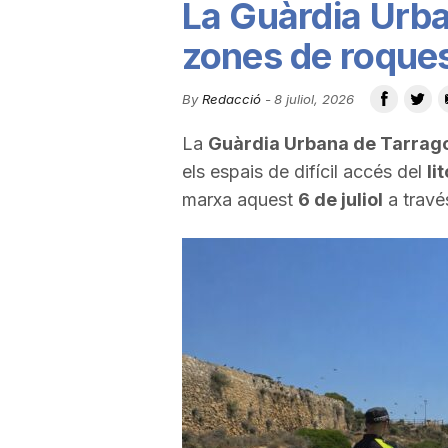
La Guàrdia Urba
u
zones de roques 
t
By
Redacció
-
8 juliol, 2026
La
Guàrdia Urbana de Tarrag
a
els espais de difícil accés del
li
marxa aquest
6 de juliol
a travé
t
d
e
T