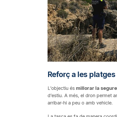
a
r
r
a
Reforç a les platges
g
L’objectiu és
millorar la segure
o
d’estiu. A més, el dron permet am
arribar-hi a peu o amb vehicle.
n
La tasca es fa de manera coord