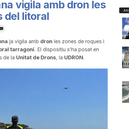
na vigila amb dron les
Alt
del litoral
ona
ja vigila amb
dron
les zones de roques i
toral tarragoní
. El dispositiu s’ha posat en
s de la
Unitat de Drons
, la
UDRON
.