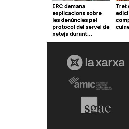
ERC demana
Tret 
explicacions sobre
edic
les denúncies pel
comp
protocol del servei de
cuin
neteja durant...