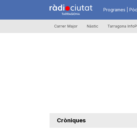
R
Programes | Pòd
Carrer Major
Nàstic
Tarragona InfoP
à
d
i
o
C
Cròniques
i