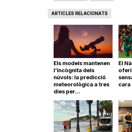
ARTICLES RELACIONATS
Els models mantenen
El Nà
l’incògnita dels
ofer
núvols: la predicció
sensa
meteorològica a tres
cara 
dies per...