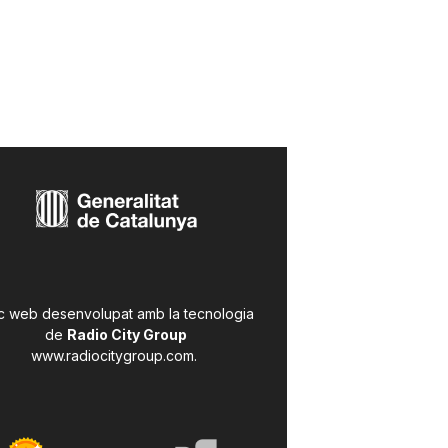
c web desenvolupat amb la tecnologia
de
Radio City Group
www.radiocitygroup.com
.