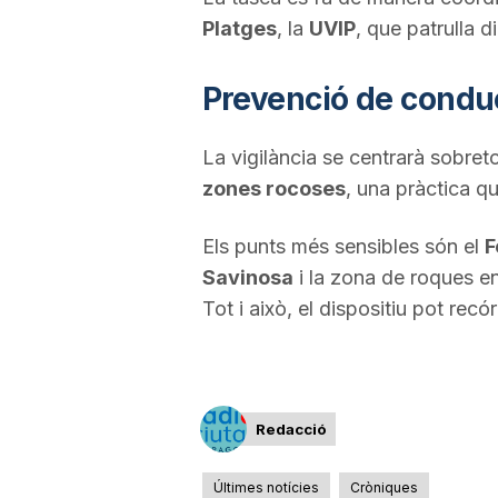
Platges
, la
UVIP
, que patrulla d
a
Prevenció de conduc
La vigilància se centrarà sobret
zones rocoses
, una pràctica qu
Els punts més sensibles són el
F
Savinosa
i la zona de roques en
Tot i això, el dispositiu pot recó
Redacció
Últimes notícies
Cròniques