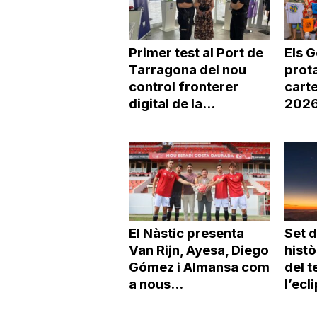
Primer test al Port de
Els 
Tarragona del nou
prot
control fronterer
carte
digital de la...
2026 
El Nàstic presenta
Set d
Van Rijn, Ayesa, Diego
histò
Gómez i Almansa com
del t
a nous...
l’ecli