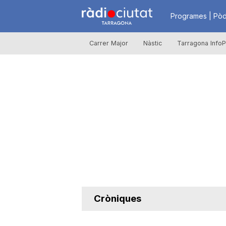
R
Programes | Pòd
Carrer Major
Nàstic
Tarragona InfoP
à
d
i
o
C
Cròniques
i