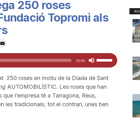
ega 250 roses
Alt
 Fundació Topromi als
rs
Feu
00:00
servir
les
at 250 roses en motiu de la Diada de Sant
tecles
ng
AUTOMOBILÍSTIC. Les roses que han
de
ris que l’empresa té a Tarragona, Reus,
fletxa
en les tradicionals; tot el contrari, unes ben
cap
amunt/cap
avall
per