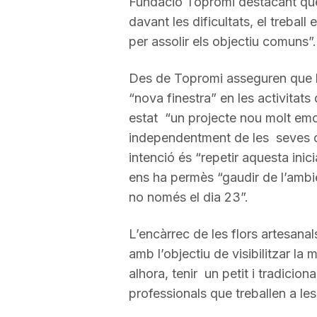
Fundació Topromi destacant qu
davant les dificultats, el treball
a
per assolir els objectiu comuns”
Des de Topromi asseguren que le
“nova finestra” en les activitats 
estat “un projecte nou molt emo
independentment de les seves ca
intenció és “repetir aquesta inici
ens ha permès “gaudir de l’ambi
no només el dia 23”.
L’encàrrec de les flors artesana
amb l’objectiu de visibilitzar la
alhora, tenir un petit i tradicio
professionals que treballen a le