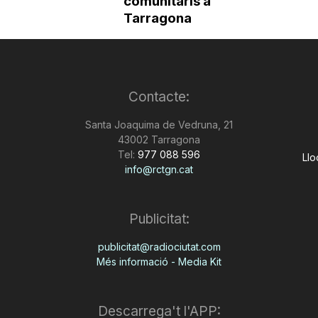
comunitaris a
Tarragona
Contacte:
Santa Joaquima de Vedruna, 21
43002 Tarragona
Tel:
977 088 596
Llo
info@rctgn.cat
Publicitat:
publicitat@radiociutat.com
Més informació - Media Kit
Descarrega't l'APP: