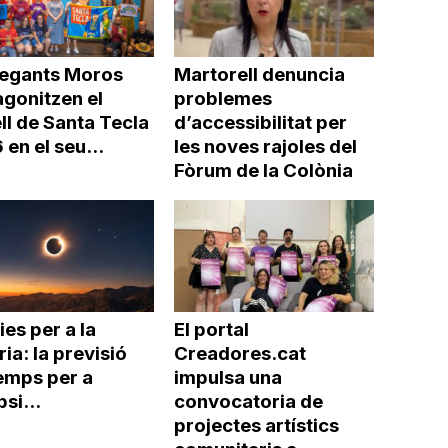
Gegants Moros
Martorell denuncia
agonitzen el
problemes
ll de Santa Tecla
d’accessibilitat per
en el seu...
les noves rajoles del
Fòrum de la Colònia
ies per a la
El portal
ria: la previsió
Creadores.cat
emps per a
impulsa una
psi...
convocatoria de
projectes artístics