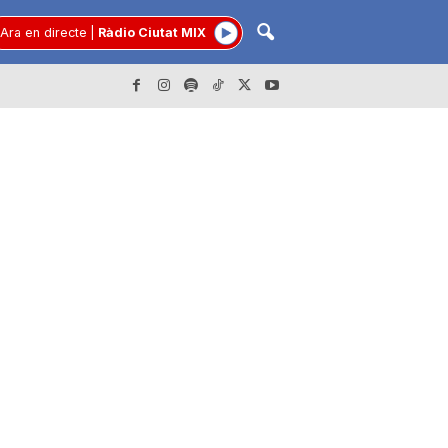
Ara en directe
|
Ràdio Ciutat MIX