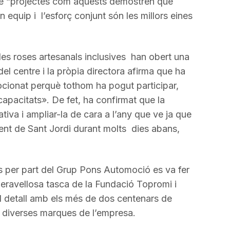
e “projectes com aquests demostren que
 en equip i l’esforç conjunt són les millors eines
.
s roses artesanals inclusives han obert una
del centre i la pròpia directora afirma que ha
cionat perquè tothom ha pogut participar,
pacitats». De fet, ha confirmat que la
ativa i ampliar-la de cara a l’any que ve ja que
ent de Sant Jordi durant molts dies abans,
ls per part del Grup Pons Automoció es va fer
 meravellosa tasca de la Fundació Topromi i
nal detall amb els més de dos centenars de
s diverses marques de l’empresa.