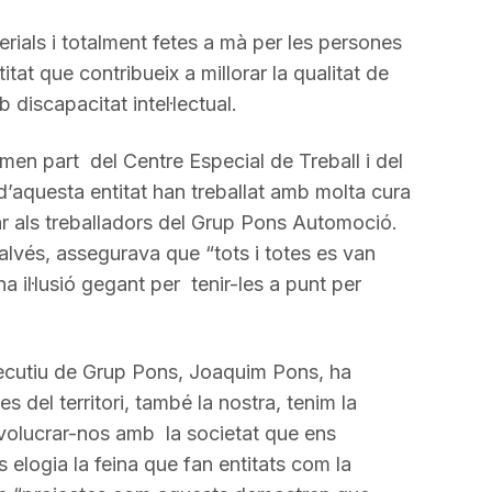
a
rials i totalment fetes a mà per les persones
incrementar
at que contribueix a millorar la qualitat de
o
discapacitat intel·lectual.
disminuir
el
en part del Centre Especial de Treball i del
volum.
’aquesta entitat han treballat amb molta cura
ar als treballadors del Grup Pons Automoció.
lvés, assegurava que “tots i totes es van
 il·lusió gegant per tenir-les a punt per
Executiu de Grup Pons, Joaquim Pons, ha
 del territori, també la nostra, tenim la
nvolucrar-nos amb la societat que ens
elogia la feina que fan entitats com la