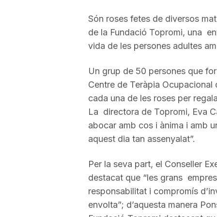
a
Són roses fetes de diversos mate
de la Fundació Topromi, una entit
vida de les persones adultes amb 
r
Un grup de 50 persones que form
r
Centre de Teràpia Ocupacional d
cada una de les roses per regal
a
La directora de Topromi, Eva Ca
abocar amb cos i ànima i amb una
aquest dia tan assenyalat”.
g
Per la seva part, el Conseller 
o
destacat que “les grans empreses
responsabilitat i compromís d’i
n
envolta”; d’aquesta manera Pons 