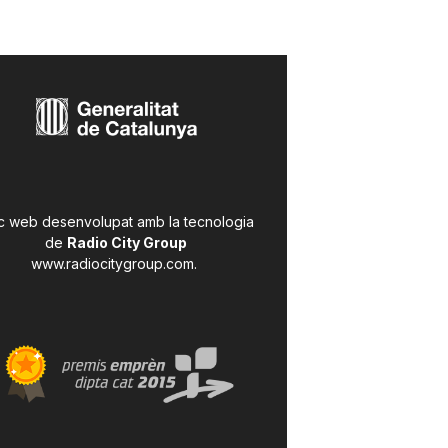
c web desenvolupat amb la tecnologia
de
Radio City Group
www.radiocitygroup.com
.