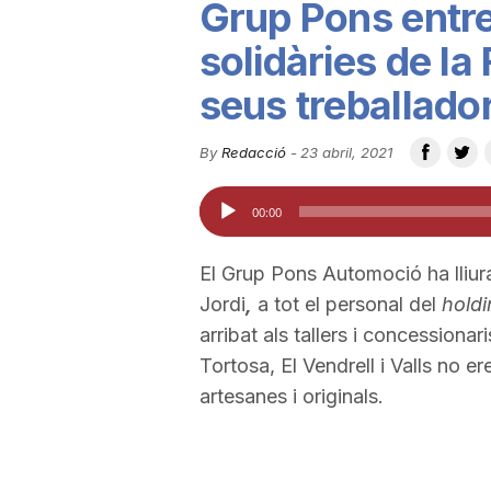
Grup Pons entr
u
solidàries de la
seus treballado
t
By
Redacció
-
23 abril, 2021
a
Reproductor
00:00
d'àudio
t
El Grup Pons Automoció ha lliur
Jordi
,
a tot el personal del
holdi
d
arribat als tallers i concessiona
Tortosa, El Vendrell i Valls no er
e
artesanes i originals.
T