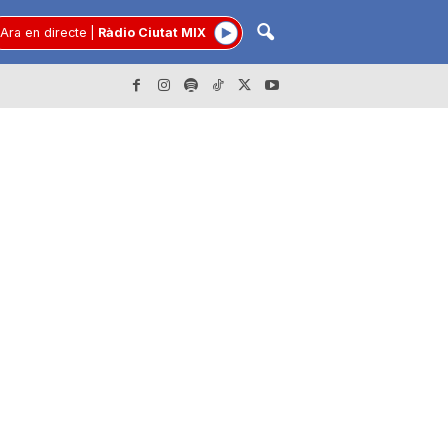
Ara en directe
|
Ràdio Ciutat MIX