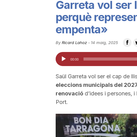
Garreta vol ser 
u
perquè represen
empenta»
t
By
Ricard Lahoz
-
14 maig, 2025
a
Reproductor
00:00
d'àudio
t
Saül Garreta vol ser el cap de l
eleccions municipals del 202
d
renovació
d’idees i persones, i 
Port.
e
T