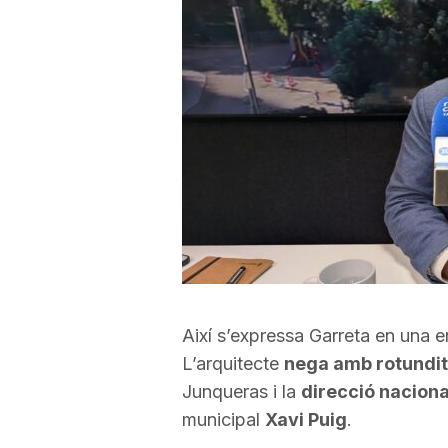
a
r
r
a
g
Així s’expressa Garreta en una e
o
L’arquitecte
nega amb rotundit
Junqueras i la
direcció naciona
n
municipal
Xavi Puig
.