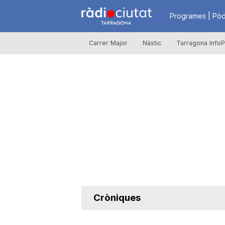
R
Programes | Pòd
Carrer Major
Nàstic
Tarragona InfoP
à
d
i
o
C
Cròniques
i