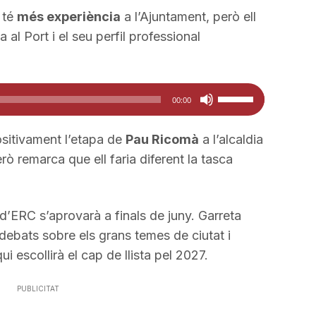
 té
més experiència
a l’Ajuntament, però ell
al Port i el seu perfil professional
Feu
00:00
servir
les
ositivament l’etapa de
Pau Ricomà
a l’alcaldia
tecles
erò remarca que ell faria diferent la tasca
de
fletxa
cap
d’ERC s’aprovarà a finals de juny. Garreta
amunt/cap
debats sobre els grans temes de ciutat i
avall
i escollirà el cap de llista pel 2027.
per
a
PUBLICITAT
incrementar