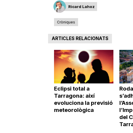
Ricard Lahoz
Cròniques
ARTICLES RELACIONATS
Eclipsi total a
Roda
Tarragona: així
s’adh
evoluciona la previsió
l’Ass
meteorològica
l’Imp
del 
Tarr