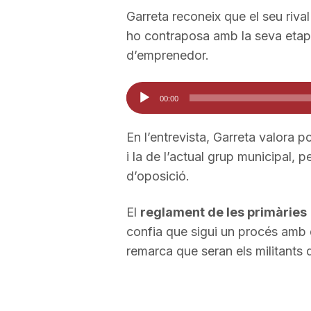
Garreta reconeix que el seu rival
a
ho contraposa amb la seva etapa 
d’emprenedor.
Reproductor
00:00
d'àudio
En l’entrevista, Garreta valora p
i la de l’actual grup municipal, p
d’oposició.
El
reglament de les primàries
confia que sigui un procés amb 
remarca que seran els militants qu