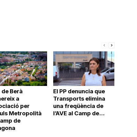
o
disminuir
el
volum.
 de Berà
El PP denuncia que
ereix a
Transports elimina
ociació per
una freqüència de
uls Metropolità
l’AVE al Camp de...
Camp de
agona