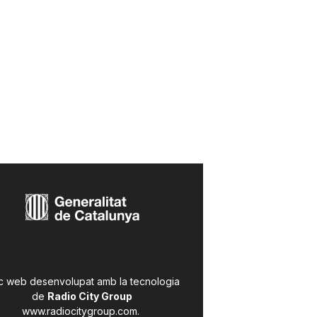
c web desenvolupat amb la tecnologia
de
Radio City Group
www.radiocitygroup.com
.