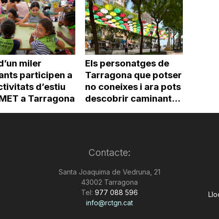
d’un miler
Els personatges de
ants participen a
Tarragona que potser
ctivitats d’estiu
no coneixes i ara pots
’IMET a Tarragona
descobrir caminant...
Contacte:
Santa Joaquima de Vedruna, 21
43002 Tarragona
Tel:
977 088 596
Llo
info@rctgn.cat