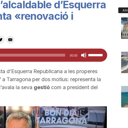
l’alcaldable d’Esquerra
Alt
ta «renovació i
Feu
00:00
servir
les
lista d’Esquerra Republicana a les properes
tecles
7
a Tarragona per dos motius: representa la
de
l’avala la seva
gestió
com a president del
fletxa
cap
amunt/cap
avall
per