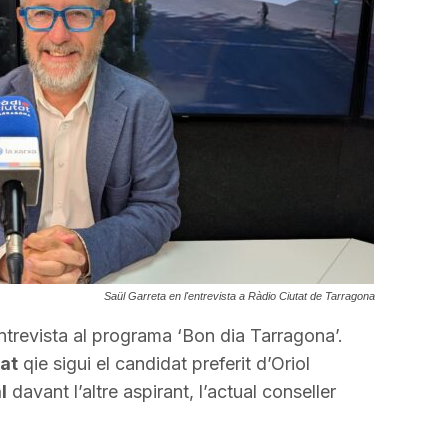
a
incrementar
o
disminuir
el
volum.
Saül Garreta en l'entrevista a Ràdio Ciutat de Tarragona
ntrevista al programa ‘Bon dia Tarragona’.
at
qie sigui el candidat preferit d’Oriol
l
davant l’altre aspirant, l’actual conseller