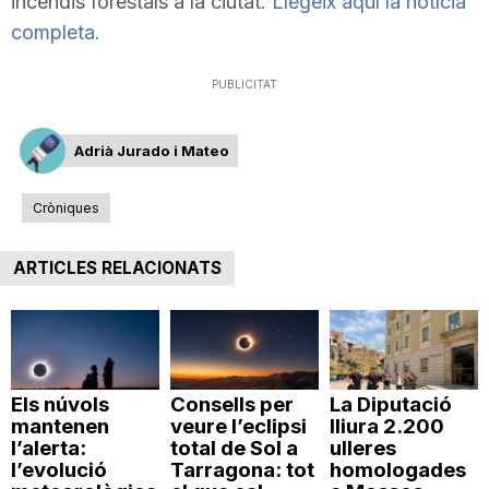
incendis forestals a la ciutat.
Llegeix aquí la notícia
completa.
PUBLICITAT
Adrià Jurado i Mateo
Cròniques
ARTICLES RELACIONATS
Els núvols
Consells per
La Diputació
mantenen
veure l’eclipsi
lliura 2.200
l’alerta:
total de Sol a
ulleres
l’evolució
Tarragona: tot
homologades