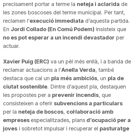
precisament portar a terme la
neteja i aclarida
de
n
les zones boscoses del terme municipal. Per tant,
reclamen l’
execució immediata
d’aquesta partida.
a
En
Jordi Collado (En Comú Podem)
insisteix que
no es pot esperar a un incendi devastador
per
actuar.
Xavier Puig (ERC)
va un pèl més enllà, i a banda de
reclamar actuacions a l’
Anella Verda
, també
destaca que cal un
pla més ambiciós
, un
pla de
ciutat sostenible
. Dintre d’aquest pla, destaquen
les propostes per a
prevenir incendis
, que
consisteixen a oferir
subvencions a particulars
per la
neteja de boscos
,
col·laboració amb
empreses
especialitzades, plans
d’ocupació per a
joves
i sobretot impulsar i recuperar el
pasturatge