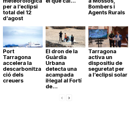
meteorològica
el que cal...
a Mossos,
per a l’eclipsi
Bombers i
total del 12
Agents Rurals
d’agost
Port
El dron de la
Tarragona
Tarragona
Guàrdia
activa un
accelera la
Urbana
dispositiu de
descarbonitza
detecta una
seguretat per
ció dels
acampada
a l’eclipsi solar
creuers
il·legal al Fortí
de...