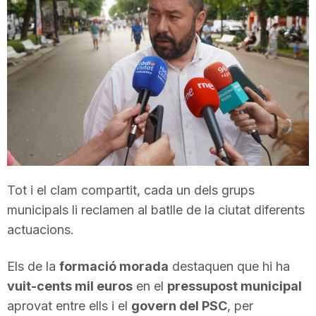
T
a
r
r
Tot i el clam compartit, cada un dels grups
a
municipals li reclamen al batlle de la ciutat diferents
actuacions.
g
Els de la
formació morada
destaquen que hi ha
vuit-cents mil euros
en el
pressupost municipal
o
aprovat entre ells i el
govern del PSC
, per