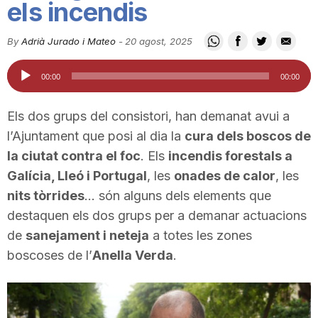
els incendis
i
By
Adrià Jurado i Mateo
-
20 agost, 2025
u
Reproductor
00:00
00:00
d'àudio
t
Els dos grups del consistori, han demanat avui a
l’Ajuntament que posi al dia la
cura dels boscos de
a
la ciutat contra el foc
. Els
incendis forestals a
Galícia, Lleó i Portugal
, les
onades de calor
, les
nits tòrrides
… són alguns dels elements que
t
destaquen els dos grups per a demanar actuacions
de
sanejament i neteja
a totes les zones
d
boscoses de l’
Anella Verda
.
e