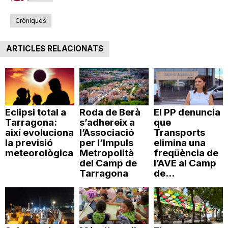
n
Cròniques
a
ARTICLES RELACIONATS
Eclipsi total a
Roda de Berà
El PP denuncia
Tarragona:
s’adhereix a
que
així evoluciona
l’Associació
Transports
la previsió
per l’Impuls
elimina una
meteorològica
Metropolità
freqüència de
del Camp de
l’AVE al Camp
Tarragona
de...