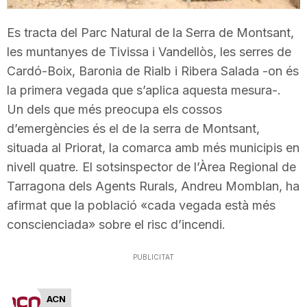
T
Es tracta del Parc Natural de la Serra de Montsant,
les muntanyes de Tivissa i Vandellòs, les serres de
a
Cardó-Boix, Baronia de Rialb i Ribera Salada -on és
la primera vegada que s’aplica aquesta mesura-.
r
Un dels que més preocupa els cossos
d’emergències és el de la serra de Montsant,
r
situada al Priorat, la comarca amb més municipis en
nivell quatre. El sotsinspector de l’Àrea Regional de
Tarragona dels Agents Rurals, Andreu Momblan, ha
a
afirmat que la població «cada vegada està més
conscienciada» sobre el risc d’incendi.
g
PUBLICITAT
o
ACN