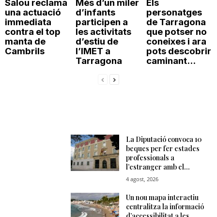
Salou reclama
Més d’un miler
Els
una actuació
d’infants
personatges
immediata
participen a
de Tarragona
contra el top
les activitats
que potser no
manta de
d’estiu de
coneixes i ara
Cambrils
l’IMET a
pots descobrir
Tarragona
caminant...