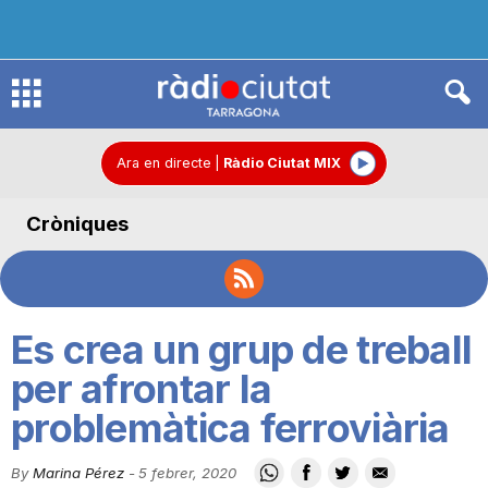
R
à
Ara en directe
|
Ràdio Ciutat MIX
Cròniques
d
i
Es crea un grup de treball
o
per afrontar la
problemàtica ferroviària
C
By
Marina Pérez
-
5 febrer, 2020