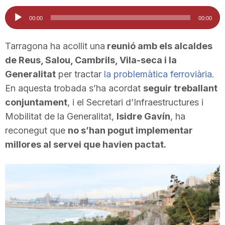
i
Reproductor
00:00
00:00
d'àudio
u
Tarragona ha acollit una
reunió amb els alcaldes
de Reus, Salou, Cambrils, Vila-seca i la
Generalitat
per tractar
la problemàtica ferroviària.
t
En aquesta trobada s’ha acordat
seguir treballant
conjuntament
, i el Secretari d’Infraestructures i
a
Mobilitat de la Generalitat,
Isidre Gavín
, ha
reconegut que
no s’han pogut implementar
t
millores al servei que havien pactat.
d
e