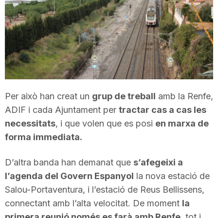
T
a
r
Per això han creat un
grup de treball
amb la Renfe,
r
ADIF i cada Ajuntament per
tractar cas a cas les
necessitats
, i que volen que es posi
en marxa de
a
forma immediata.
D’altra banda han demanat que
s’afegeixi a
g
l’agenda del Govern Espanyol
la nova estació de
Salou-Portaventura, i l’estació de Reus Bellissens,
o
connectant amb l’alta velocitat. De moment
la
primera reunió només es farà amb Renfe
, tot i