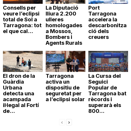
Consells per
La Diputació
Port
veure l’eclipsi
lliura 2.200
Tarragona
total de Sol a
ulleres
accelera la
Tarragona: tot
homologades
descarbonitza
el que cal...
a Mossos,
ció dels
Bombers i
creuers
Agents Rurals
El dron de la
Tarragona
La Cursa del
Guàrdia
activa un
Seguici
Urbana
dispositiu de
Popular de
detecta una
seguretat per
Tarragona bat
acampada
a l’eclipsi solar
rècords i
il·legal al Fortí
superarà els
de...
800...