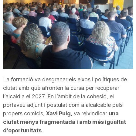
T
a
r
r
La formació va desgranar els eixos i polítiques de
a
ciutat amb què afronten la cursa per recuperar
l’alcaldia el 2027. En l’àmbit de la cohesió, el
g
portaveu adjunt i postulat com a alcalcable pels
propers comicis,
Xavi Puig
, va reivindicar
una
ciutat menys fragmentada i amb més igualtat
o
d’oportunitats
.