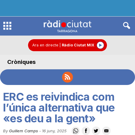
R
à
Ara en directe
|
Ràdio Ciutat MIX
Cròniques
d
i
ERC es reivindica com
o
l’única alternativa que
«es deu a la gent»
C
By
Guillem Camps
-
16 juny, 2025