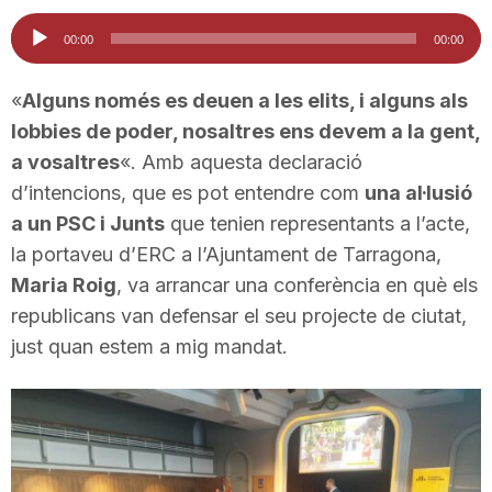
i
Reproductor
00:00
00:00
d'àudio
u
«
Alguns només es deuen a les elits, i alguns als
lobbies de poder, nosaltres ens devem a la gent,
a vosaltres
«. Amb aquesta declaració
t
d’intencions, que es pot entendre com
una al·lusió
a un PSC i Junts
que tenien representants a l’acte,
a
la portaveu d’ERC a l’Ajuntament de Tarragona,
Maria Roig
, va arrancar una conferència en què els
t
republicans van defensar el seu projecte de ciutat,
just quan estem a mig mandat.
d
e