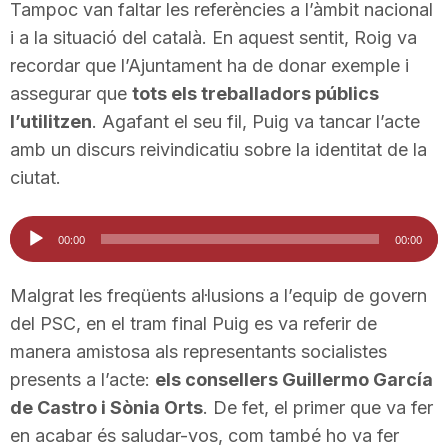
Tampoc van faltar les referències a l’àmbit nacional
i a la situació del català. En aquest sentit, Roig va
recordar que l’Ajuntament ha de donar exemple i
assegurar que
tots els treballadors públics
l’utilitzen
. Agafant el seu fil, Puig va tancar l’acte
amb un discurs reivindicatiu sobre la identitat de la
ciutat.
Reproductor
00:00
00:00
d'àudio
Malgrat les freqüents al·lusions a l’equip de govern
del PSC, en el tram final Puig es va referir de
manera amistosa als representants socialistes
presents a l’acte:
els consellers Guillermo García
de Castro i Sònia Orts
. De fet, el primer que va fer
en acabar és saludar-vos, com també ho va fer