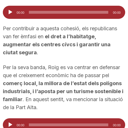
n
Reproductor
00:00
00:00
d'àudio
a
Per contribuir a aquesta cohesió, els republicans
van fer èmfasi en
el dret a l’habitatge,
augmentar els centres cívcs i garantir una
ciutat segura
.
Per la seva banda, Roig es va centrar en defensar
que el creixement econòmic ha de passar pel
comerç local, la millora de l’estat dels polígons
industrials, i l’aposta per un turisme sostenible i
familiar
. En aquest sentit, va mencionar la situació
de la Part Alta.
Reproductor
00:00
00:00