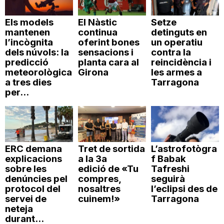
Els models
El Nàstic
Setze
mantenen
continua
detinguts en
l’incògnita
oferint bones
un operatiu
dels núvols: la
sensacions i
contra la
predicció
planta cara al
reincidència i
meteorològica
Girona
les armes a
a tres dies
Tarragona
per...
ERC demana
Tret de sortida
L’astrofotògra
explicacions
a la 3a
f Babak
sobre les
edició de «Tu
Tafreshi
denúncies pel
compres,
seguirà
protocol del
nosaltres
l’eclipsi des de
servei de
cuinem!»
Tarragona
neteja
durant...