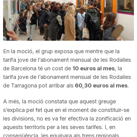
T
a
r
En la moció, el grup exposa que mentre que la
tarifa jove de l’abonament mensual de les Rodalies
r
de Barcelona té un cost de
10 euros al mes
, la
tarifa jove de l’abonament mensual de les Rodalies
de Tarragona pot arribar als
60,30 euros al mes
.
a
A més, la moció constata que aquest greuge
g
s’explica pel fet que en el moment de constituir-se
les divisions, no es va fer efectiva la zonificació en
o
aquests territoris per a les seves tarifes. I, en
conseqüència, les equipara als trens regionals.