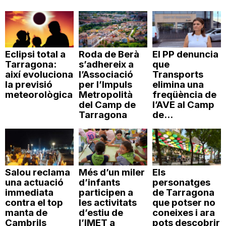
Eclipsi total a
Roda de Berà
El PP denuncia
Tarragona:
s’adhereix a
que
així evoluciona
l’Associació
Transports
la previsió
per l’Impuls
elimina una
meteorològica
Metropolità
freqüència de
del Camp de
l’AVE al Camp
Tarragona
de...
Salou reclama
Més d’un miler
Els
una actuació
d’infants
personatges
immediata
participen a
de Tarragona
contra el top
les activitats
que potser no
manta de
d’estiu de
coneixes i ara
Cambrils
l’IMET a
pots descobrir