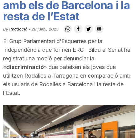
amb els de Barcelona i la
i
resta de l’Estat
u
By
Redacció
-
28 juliol, 2025
El Grup Parlamentari d’Esquerres per la
t
Independència que formen ERC i Bildu al Senat ha
registrat una moció per denunciar la
a
«
discriminació
» que pateixen els joves que
utilitzen Rodalies a Tarragona en comparació amb
els usuaris de Rodalies a Barcelona i la resta de
t
l’Estat.
d
e