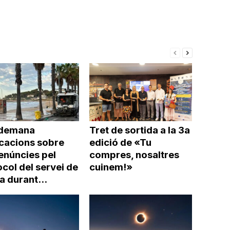
incrementar
o
disminuir
el
volum.
demana
Tret de sortida a la 3a
icacions sobre
edició de «Tu
enúncies pel
compres, nosaltres
col del servei de
cuinem!»
a durant...