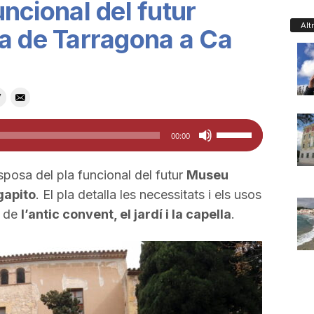
funcional del futur
Alt
a de Tarragona a Ca
Feu
00:00
servir
les
posa del pla funcional del futur
Museu
tecles
Agapito
. El pla detalla les necessitats i els usos
de
s de
l’antic convent, el jardí i la capella
.
fletxa
cap
amunt/cap
avall
per