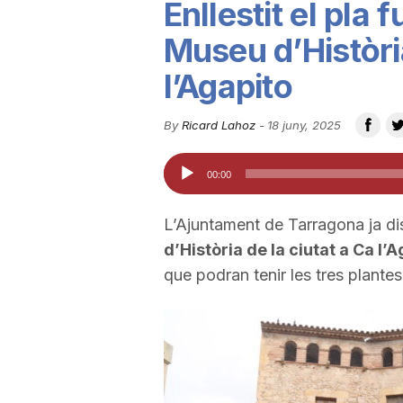
Enllestit el pla 
u
Museu d’Històri
l’Agapito
t
By
Ricard Lahoz
-
18 juny, 2025
a
Reproductor
00:00
d'àudio
t
L’Ajuntament de Tarragona ja dis
d’Història de la ciutat a Ca l’
d
que podran tenir les tres plante
e
T