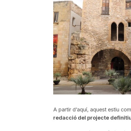
a
r
r
a
g
o
A partir d’aquí, aquest estiu com
redacció del projecte definiti
n