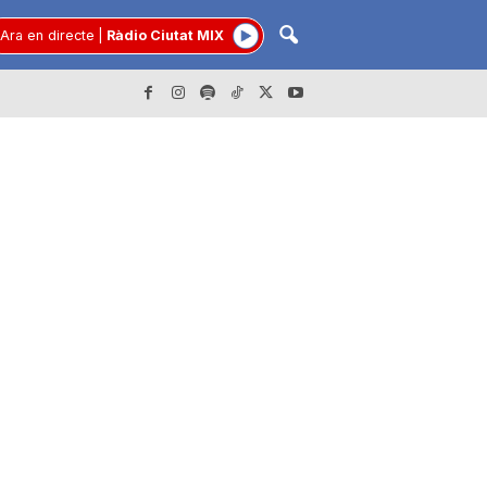
Ara en directe
|
Ràdio Ciutat MIX