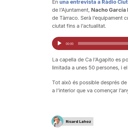
En
una entrevista a Ràdio Ciu
a
de l’Ajuntament,
Nacho García 
de Tàrraco. Serà l’equipament cu
ciutat fins a l’actualitat.
Reproductor
00:00
d'àudio
La capella de Ca l’Agapito es po
limitada a unes 50 persones, i e
Tot això és possible després de
a l’interior que va començar l’an
Ricard Lahoz