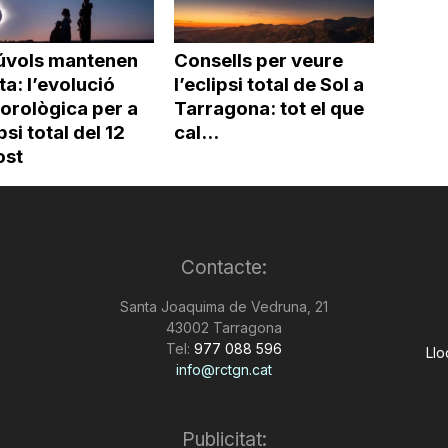
núvols mantenen
Consells per veure
rta: l’evolució
l’eclipsi total de Sol a
orològica per a
Tarragona: tot el que
ipsi total del 12
cal...
ost
Contacte:
Santa Joaquima de Vedruna, 21
43002 Tarragona
Tel:
977 088 596
Llo
info@rctgn.cat
Publicitat: