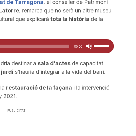
tat de Tarragona
, el conseller de Patrimoni
Latorre
, remarca que no serà un altre museu
ltural que explicarà
tota la història
de la
Feu
00:00
servir
les
dria destinar a
sala d’actes
de capacitat
tecles
l
jardí
s’hauria d’integrar a la vida del barri.
de
fletxa
 la
restauració de la façana
i la intervenció
cap
y 2021.
amunt/cap
avall
PUBLICITAT
per
a