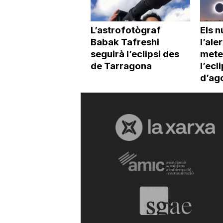
L’astrofotògraf
Els 
Babak Tafreshi
l’ale
seguirà l’eclipsi des
mete
de Tarragona
l’ecl
d’ag