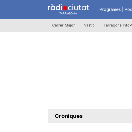
R
Programes | Pòd
Carrer Major
Nàstic
Tarragona InfoP
à
d
i
o
C
Cròniques
i