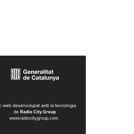
c web desenvolupat amb la tecnologia
de
Radio City Group
www.radiocitygroup.com
.