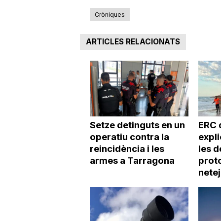
Cròniques
ARTICLES RELACIONATS
Setze detinguts en un
ERC 
operatiu contra la
expl
reincidència i les
les d
armes a Tarragona
proto
netej