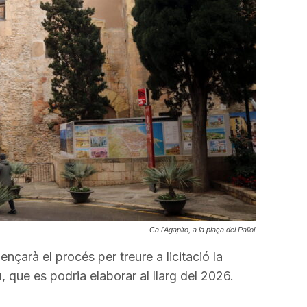
a
incrementar
o
disminuir
el
volum.
Ca l'Agapito, a la plaça del Pallol.
ençarà el procés per treure a licitació la
u
, que es podria elaborar al llarg del 2026.