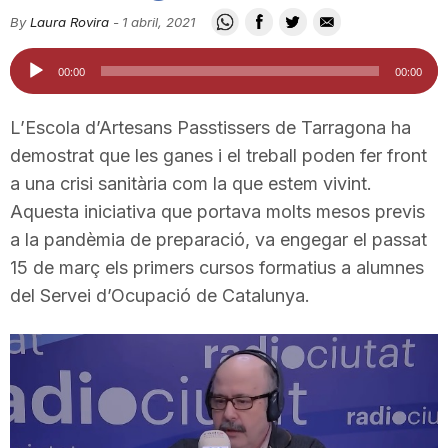
i
By
Laura Rovira
-
1 abril, 2021
Reproductor
00:00
00:00
u
d'àudio
L’Escola d’Artesans Passtissers de Tarragona ha
t
demostrat que les ganes i el treball poden fer front
a una crisi sanitària com la que estem vivint.
Aquesta iniciativa que portava molts mesos previs
a
a la pandèmia de preparació, va engegar el passat
15 de març els primers cursos formatius a alumnes
t
del Servei d’Ocupació de Catalunya.
d
e