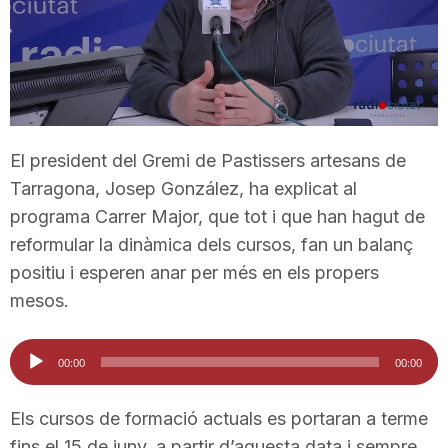
T
a
r
El president del Gremi de Pastissers artesans de
Tarragona, Josep González, ha explicat al
r
programa Carrer Major, que tot i que han hagut de
reformular la dinàmica dels cursos, fan un balanç
positiu i esperen anar per més en els propers
a
mesos.
g
Reproductor
00:00
00:00
d'àudio
o
Els cursos de formació actuals es portaran a terme
fins el 15 de juny, a partir d’aquesta data i sempre