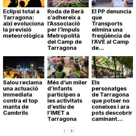
Eclipsi total a
Roda de Berà
El PP denuncia
Tarragona:
s’adhereix a
que
així evoluciona
l’Associació
Transports
la previsió
per l’Impuls
elimina una
meteorològica
Metropolità
freqüència de
del Camp de
l’AVE al Camp
Tarragona
de...
Salou reclama
Més d’un miler
Els
una actuació
d’infants
personatges
immediata
participen a
de Tarragona
contra el top
les activitats
que potser no
manta de
d’estiu de
coneixes i ara
Cambrils
l’IMET a
pots descobrir
Tarragona
caminant...