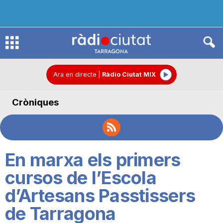
R
à
Ara en directe
|
Ràdio Ciutat MIX
Cròniques
d
i
En marxa els primers
o
cursos de l’Escola
d’Artesans Passtissers
C
de Tarragona