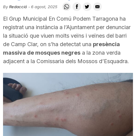
i
By
Redacció
-
6 agost, 2025
El Grup Municipal En Comú Podem Tarragona ha
u
registrat una instància a l’Ajuntament per denunciar
la situació que viuen molts veïns i veïnes del barri
de Camp Clar, on s’ha detectat una
presència
t
massiva de mosques negres
a la zona verda
adjacent a la Comissaria dels Mossos d’Esquadra.
a
t
d
e