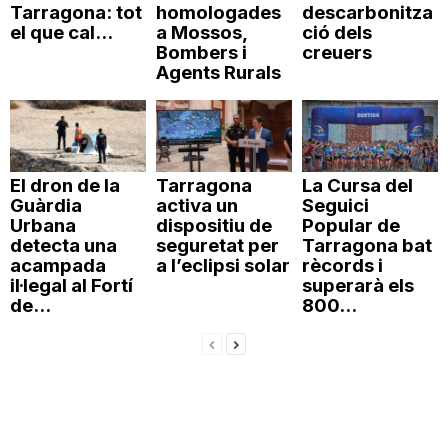
Tarragona: tot
homologades
descarbonitza
el que cal...
a Mossos,
ció dels
Bombers i
creuers
Agents Rurals
El dron de la
Tarragona
La Cursa del
Guàrdia
activa un
Seguici
Urbana
dispositiu de
Popular de
detecta una
seguretat per
Tarragona bat
acampada
a l’eclipsi solar
rècords i
il·legal al Fortí
superarà els
de...
800...