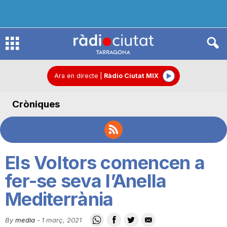
R
à
Ara en directe
|
Ràdio Ciutat MIX
Cròniques
d
i
Els Voltors comencen a
o
fer-se seva l’Anella
Mediterrània
C
By
media
-
1 març, 2021