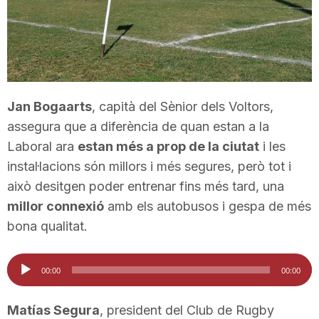
T
a
Jan Bogaarts
, capità del Sènior dels Voltors,
r
assegura que a diferència de quan estan a la
Laboral ara
estan més a prop de la ciutat
i les
r
instal·lacions són millors i més segures, però tot i
això desitgen poder entrenar fins més tard, una
a
millor connexió
amb els autobusos i gespa de més
bona qualitat.
g
Reproductor
00:00
00:00
d'àudio
o
Matías Segura
, president del Club de Rugby