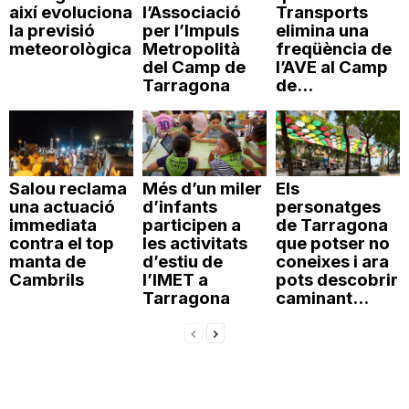
així evoluciona
l’Associació
Transports
la previsió
per l’Impuls
elimina una
meteorològica
Metropolità
freqüència de
del Camp de
l’AVE al Camp
Tarragona
de...
Salou reclama
Més d’un miler
Els
una actuació
d’infants
personatges
immediata
participen a
de Tarragona
contra el top
les activitats
que potser no
manta de
d’estiu de
coneixes i ara
Cambrils
l’IMET a
pots descobrir
Tarragona
caminant...