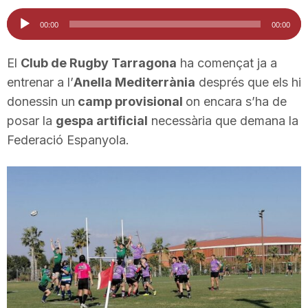
i
Reproductor
00:00
00:00
d'àudio
u
El
Club de Rugby Tarragona
ha començat ja a
entrenar a l’
Anella Mediterrània
després que els hi
donessin un
camp provisional
on encara s’ha de
t
posar la
gespa artificial
necessària que demana la
Federació Espanyola.
a
t
d
e