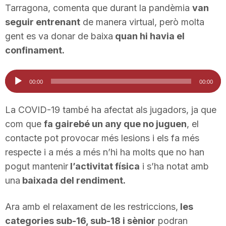
Tarragona, comenta que durant la pandèmia
van
n
seguir entrenant
de manera virtual, però molta
gent es va donar de baixa
quan hi havia el
a
confinament.
Reproductor
00:00
00:00
d'àudio
La COVID-19 també ha afectat als jugadors, ja que
com que
fa gairebé un any que no juguen
, el
contacte pot provocar més lesions i els fa més
respecte i a més a més n’hi ha molts que no han
pogut mantenir
l’activitat física
i s’ha notat amb
una
baixada del rendiment.
Ara amb el relaxament de les restriccions,
les
categories sub-16, sub-18 i sènior
podran