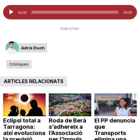
n
Reproductor
00:00
00:00
d'àudio
a
PUBLICITAT
Adrià Duch
Cròniques
ARTICLES RELACIONATS
Eclipsi total a
Roda de Berà
El PP denuncia
Tarragona:
s’adhereix a
que
així evoluciona
l’Associació
Transports
la previsió
per l’Impuls
elimina una