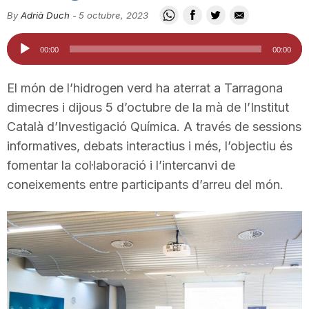
i
By
Adrià Duch
-
5 octubre, 2023
Reproductor
00:00
00:00
u
d'àudio
El món de l’hidrogen verd ha aterrat a Tarragona
t
dimecres i dijous 5 d’octubre de la mà de l’Institut
Català d’Investigació Química. A través de sessions
informatives, debats interactius i més, l’objectiu és
a
fomentar la col·laboració i l’intercanvi de
coneixements entre participants d’arreu del món.
t
d
e