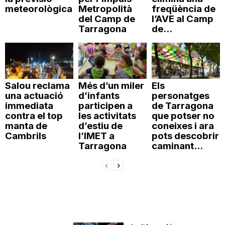
meteorològica
Metropolità
freqüència de
del Camp de
l’AVE al Camp
Tarragona
de...
Salou reclama
Més d’un miler
Els
una actuació
d’infants
personatges
immediata
participen a
de Tarragona
contra el top
les activitats
que potser no
manta de
d’estiu de
coneixes i ara
Cambrils
l’IMET a
pots descobrir
Tarragona
caminant...