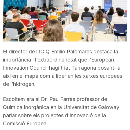
T
a
r
El director de l’ICIQ Emilio Palomares destaca la
importància i l’extraordinarietat que l’European
r
Innovation Council hagi triat Tarragona posant-la
així en el mapa com a líder en les xarxes europees
a
de l’hidrogen.
Escoltem ara al Dr. Pau Farràs professor de
g
Química Inorgànica en la Universitat de Galoway
parlar sobre els projectes d’innovació de la
o
Comissió Europea: