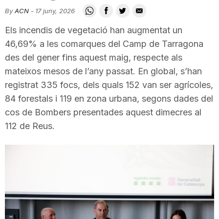
i
By
ACN
-
17 juny, 2026
Els incendis de vegetació han augmentat un
u
46,69% a les comarques del Camp de Tarragona
des del gener fins aquest maig, respecte als
mateixos mesos de l’any passat. En global, s’han
t
registrat 335 focs, dels quals 152 van ser agrícoles,
84 forestals i 119 en zona urbana, segons dades del
a
cos de Bombers presentades aquest dimecres al
112 de Reus.
t
d
e