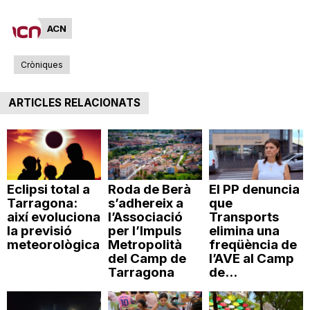
n
ACN
a
Cròniques
ARTICLES RELACIONATS
Eclipsi total a
Roda de Berà
El PP denuncia
Tarragona:
s’adhereix a
que
així evoluciona
l’Associació
Transports
la previsió
per l’Impuls
elimina una
meteorològica
Metropolità
freqüència de
del Camp de
l’AVE al Camp
Tarragona
de...