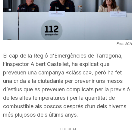
T
a
Foto: ACN
r
El cap de la Regió d’Emergències de Tarragona,
l’inspector Albert Castellet, ha explicat que
r
preveuen una campanya «clàssica», però ha fet
una crida a la ciutadania per prevenir uns mesos
a
d’estius que es preveuen complicats per la previsió
de les altes temperatures i per la quantitat de
g
combustible als boscos després d’un dels hiverns
més plujosos dels últims anys.
o
PUBLICITAT