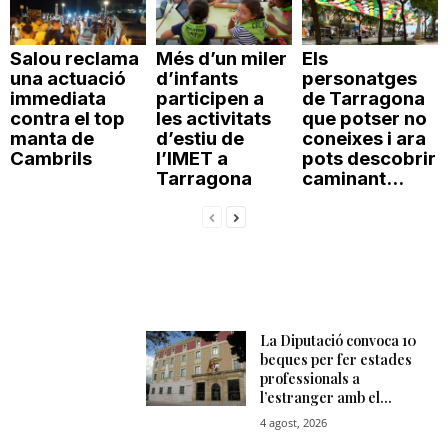
Salou reclama
Més d’un miler
Els
una actuació
d’infants
personatges
immediata
participen a
de Tarragona
contra el top
les activitats
que potser no
manta de
d’estiu de
coneixes i ara
Cambrils
l’IMET a
pots descobrir
Tarragona
caminant...