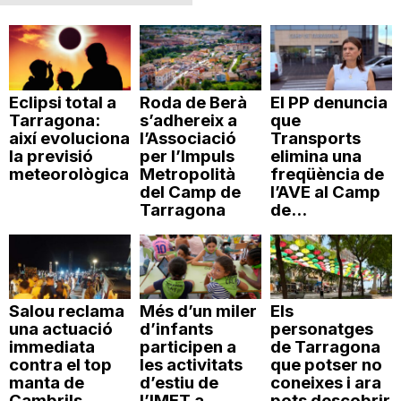
Eclipsi total a
Roda de Berà
El PP denuncia
Tarragona:
s’adhereix a
que
així evoluciona
l’Associació
Transports
la previsió
per l’Impuls
elimina una
meteorològica
Metropolità
freqüència de
del Camp de
l’AVE al Camp
Tarragona
de...
Salou reclama
Més d’un miler
Els
una actuació
d’infants
personatges
immediata
participen a
de Tarragona
contra el top
les activitats
que potser no
manta de
d’estiu de
coneixes i ara
Cambrils
l’IMET a
pots descobrir