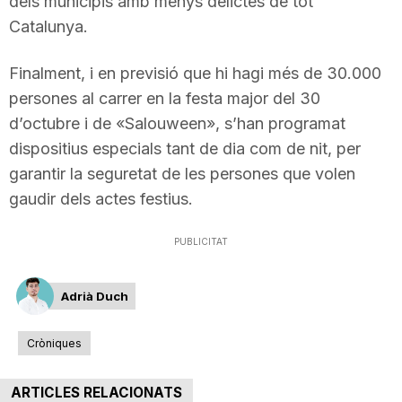
dels municipis amb menys delictes de tot
n
Catalunya.
Finalment, i en previsió que hi hagi més de 30.000
a
persones al carrer en la festa major del 30
d’octubre i de «Salouween», s’han programat
dispositius especials tant de dia com de nit, per
garantir la seguretat de les persones que volen
gaudir dels actes festius.
PUBLICITAT
Adrià Duch
Cròniques
ARTICLES RELACIONATS