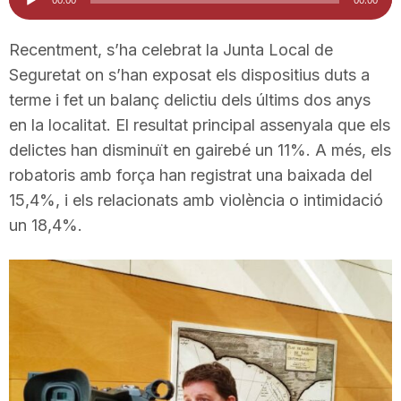
d'àudio
i
Recentment, s’ha celebrat la Junta Local de
Seguretat on s’han exposat els dispositius duts a
u
terme i fet un balanç delictiu dels últims dos anys
en la localitat. El resultat principal assenyala que els
t
delictes han disminuït en gairebé un 11%. A més, els
robatoris amb força han registrat una baixada del
a
15,4%, i els relacionats amb violència o intimidació
un 18,4%.
t
d
e