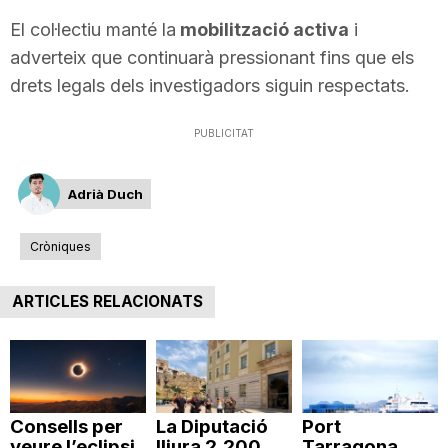
El col·lectiu manté la
mobilització activa
i
adverteix que continuarà pressionant fins que els
drets legals dels investigadors siguin respectats.
PUBLICITAT
Adrià Duch
Cròniques
ARTICLES RELACIONATS
Consells per
La Diputació
Port
veure l’eclipsi
lliura 2.200
Tarragona