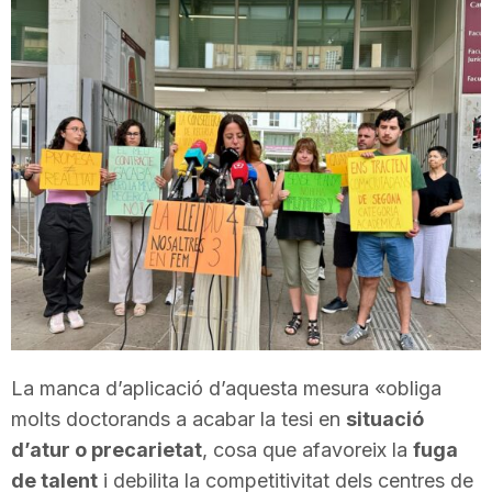
T
a
r
r
a
g
La manca d’aplicació d’aquesta mesura «obliga
molts doctorands a acabar la tesi en
situació
o
d’atur o precarietat
, cosa que afavoreix la
fuga
de talent
i debilita la competitivitat dels centres de