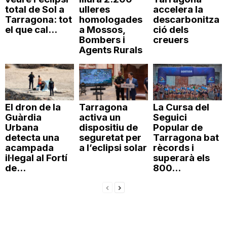
total de Sol a
ulleres
accelera la
Tarragona: tot
homologades
descarbonitza
el que cal...
a Mossos,
ció dels
Bombers i
creuers
Agents Rurals
El dron de la
Tarragona
La Cursa del
Guàrdia
activa un
Seguici
Urbana
dispositiu de
Popular de
detecta una
seguretat per
Tarragona bat
acampada
a l’eclipsi solar
rècords i
il·legal al Fortí
superarà els
de...
800...