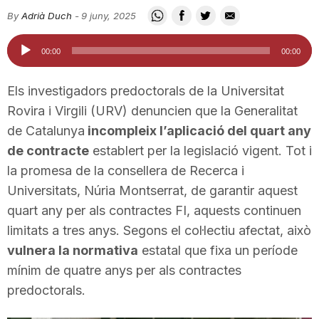
i
By
Adrià Duch
-
9 juny, 2025
Reproductor
00:00
00:00
u
d'àudio
Els investigadors predoctorals de la Universitat
t
Rovira i Virgili (URV) denuncien que la Generalitat
de Catalunya
incompleix l’aplicació del quart any
de contracte
establert per la legislació vigent. Tot i
a
la promesa de la consellera de Recerca i
Universitats, Núria Montserrat, de garantir aquest
t
quart any per als contractes FI, aquests continuen
limitats a tres anys. Segons el col·lectiu afectat, això
d
vulnera la normativa
estatal que fixa un període
mínim de quatre anys per als contractes
predoctorals.
e