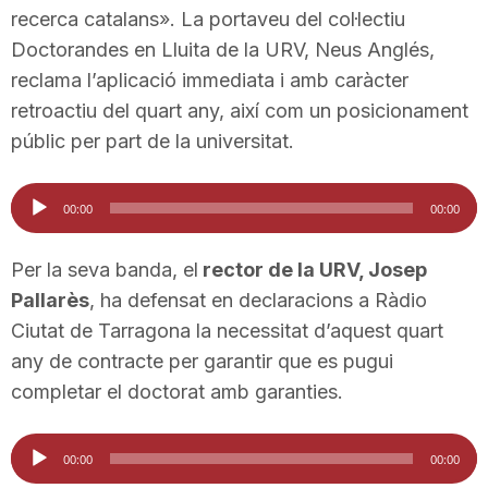
recerca catalans». La portaveu del col·lectiu
n
Doctorandes en Lluita de la URV, Neus Anglés,
reclama l’aplicació immediata i amb caràcter
a
retroactiu del quart any, així com un posicionament
públic per part de la universitat.
Reproductor
00:00
00:00
d'àudio
Per la seva banda, el
rector de la URV, Josep
Pallarès
, ha defensat en declaracions a Ràdio
Ciutat de Tarragona la necessitat d’aquest quart
any de contracte per garantir que es pugui
completar el doctorat amb garanties.
Reproductor
00:00
00:00
d'àudio