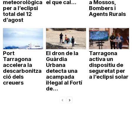
meteorològica
el que cal...
a Mossos,
per a l’eclipsi
Bombers i
total del 12
Agents Rurals
d’agost
Port
El dron de la
Tarragona
Tarragona
Guàrdia
activa un
accelera la
Urbana
dispositiu de
descarbonitza
detecta una
seguretat per
ció dels
acampada
a l’eclipsi solar
creuers
il·legal al Fortí
de...