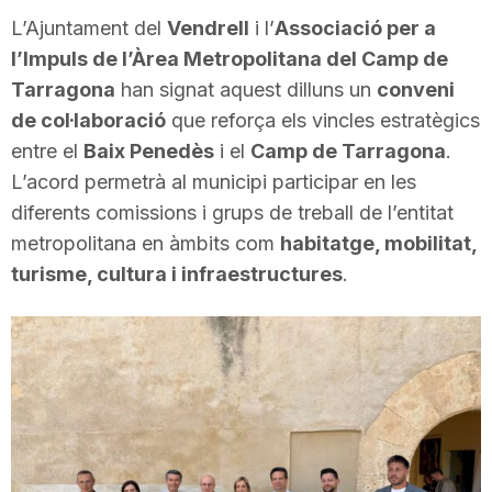
i
L’Ajuntament del
Vendrell
i l’
Associació per a
l’Impuls de l’Àrea Metropolitana del Camp de
Tarragona
han signat aquest dilluns un
conveni
u
de col·laboració
que reforça els vincles estratègics
entre el
Baix Penedès
i el
Camp de Tarragona
.
t
L’acord permetrà al municipi participar en les
diferents comissions i grups de treball de l’entitat
a
metropolitana en àmbits com
habitatge, mobilitat,
turisme, cultura i infraestructures
.
t
d
e