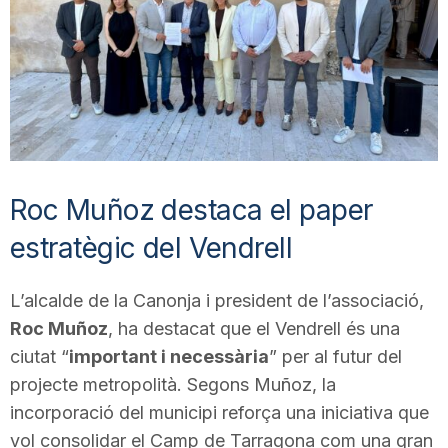
T
a
r
Roc Muñoz destaca el paper
r
estratègic del Vendrell
a
L’alcalde de la Canonja i president de l’associació,
Roc Muñoz
, ha destacat que el Vendrell és una
g
ciutat “
important i necessària
” per al futur del
projecte metropolità. Segons Muñoz, la
o
incorporació del municipi reforça una iniciativa que
vol consolidar el Camp de Tarragona com una gran