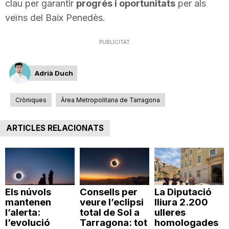
clau per garantir
progrés i oportunitats
per als
veïns del Baix Penedès.
PUBLICITAT
Adrià Duch
Cròniques
Àrea Metropolitana de Tarragona
ARTICLES RELACIONATS
Els núvols
Consells per
La Diputació
mantenen
veure l’eclipsi
lliura 2.200
l’alerta:
total de Sol a
ulleres
l’evolució
Tarragona: tot
homologades