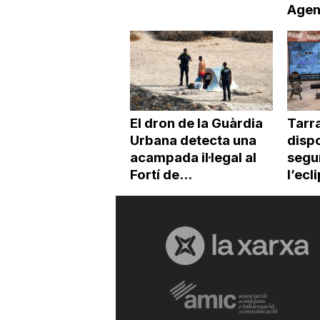
Agen
El dron de la Guàrdia
Tarr
Urbana detecta una
dispo
acampada il·legal al
segur
Fortí de...
l’ecl