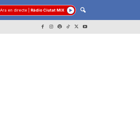
Ara en directe
|
Ràdio Ciutat MIX