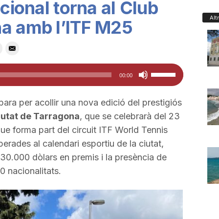
acional torna al Club
Alt
na amb l’ITF M25
Feu
00:00
servir
les
ara per acollir una nova edició del prestigiós
tecles
iutat de Tarragona
, que se celebrarà del 23
de
ue forma part del circuit ITF World Tennis
fletxa
erades al calendari esportiu de la ciutat,
cap
0.000 dòlars en premis i la presència de
amunt/cap
0 nacionalitats.
avall
per
a