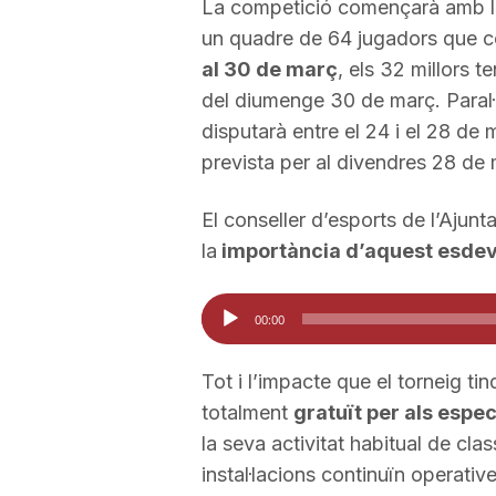
La competició començarà amb la 
a
un quadre de 64 jugadors que co
al 30 de març
, els 32 millors t
del diumenge 30 de març. Paral·
disputarà entre el 24 i el 28 de 
prevista per al divendres 28 de 
El conseller d’esports de l’Ajun
la
importància d’aquest esdeve
Reproductor
00:00
d'àudio
Tot i l’impacte que el torneig tind
totalment
gratuït per als espe
la seva activitat habitual de cla
instal·lacions continuïn operative