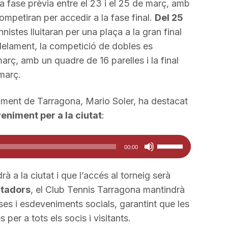
fase prèvia entre el 23 i el 25 de març, amb
mpetiran per accedir a la fase final.
Del 25
ennistes lluitaran per una plaça a la gran final
lelament, la competició de dobles es
març, amb un quadre de 16 parelles i la final
març.
tament de Tarragona, Mario Soler, ha destacat
niment per a la ciutat
:
Feu
00:00
servir
les
rà a la ciutat i que l’accés al torneig serà
tecles
ctadors
, el Club Tennis Tarragona mantindrà
de
sses i esdeveniments socials, garantint que les
fletxa
s per a tots els socis i visitants.