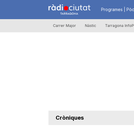
R
Programes | Pòd
Carrer Major
Nàstic
Tarragona InfoP
à
d
i
o
C
Cròniques
i