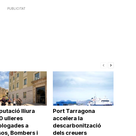
cap
amunt/cap
PUBLICITAT
avall
per
a
incrementar
o
disminuir
el
volum.
putació lliura
Port Tarragona
0 ulleres
accelera la
logades a
descarbonització
os, Bombers i
dels creuers