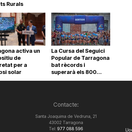
ts Rurals
agona activa un
La Cursa del Seguici
sitiu de
Popular de Tarragona
etat per a
bat rècords i
ipsi solar
superarà els 800...
Contacte:
Santa Joaquima de Vedruna, 21
43002 Tarragona
Tel:
977 088 596
Llo