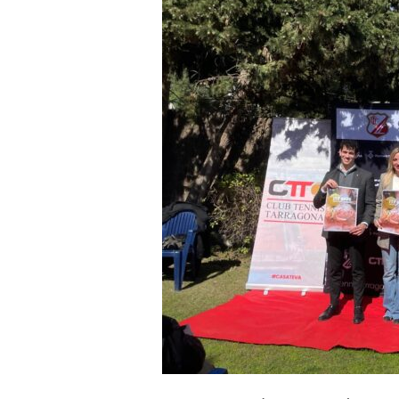
a
r
r
a
g
o
n