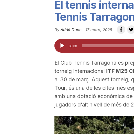
El tennis intern
u
Tennis Tarrago
t
By
Adrià Duch
-
17 març, 2025
Reproductor
00:00
a
d'àudio
El Club Tennis Tarragona es prep
t
torneig internacional
ITF M25 C
al 30 de març. Aquest torneig, q
d
Tour, és una de les cites més esp
amb una dotació econòmica de 3
jugadors d’alt nivell de més de 2
e
T