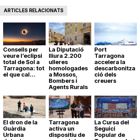
ARTICLES RELACIONATS
Consells per
La Diputació
Port
veure l’eclipsi
lliura 2.200
Tarragona
total de Sol a
ulleres
accelera la
Tarragona: tot
homologades
descarbonitza
el que cal...
a Mossos,
ció dels
Bombers i
creuers
Agents Rurals
El dron de la
Tarragona
La Cursa del
Guàrdia
activa un
Seguici
Urbana
dispositiu de
Popular de