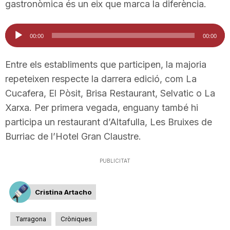
gastronòmica és un eix que marca la diferència.
n
Reproductor
00:00
00:00
d'àudio
a
Entre els establiments que participen, la majoria
repeteixen respecte la darrera edició, com La
Cucafera, El Pòsit, Brisa Restaurant, Selvatic o La
Xarxa. Per primera vegada, enguany també hi
participa un restaurant d’Altafulla, Les Bruixes de
Burriac de l’Hotel Gran Claustre.
PUBLICITAT
Cristina Artacho
Tarragona
Cròniques