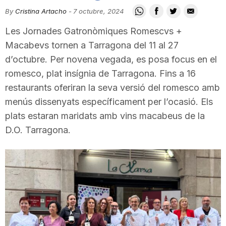
i
By
Cristina Artacho
-
7 octubre, 2024
Les Jornades Gatronòmiques Romescvs +
u
Macabevs tornen a Tarragona del 11 al 27
d’octubre. Per novena vegada, es posa focus en el
romesco, plat insígnia de Tarragona. Fins a 16
t
restaurants oferiran la seva versió del romesco amb
menús dissenyats específicament per l’ocasió. Els
a
plats estaran maridats amb vins macabeus de la
D.O. Tarragona.
t
d
e