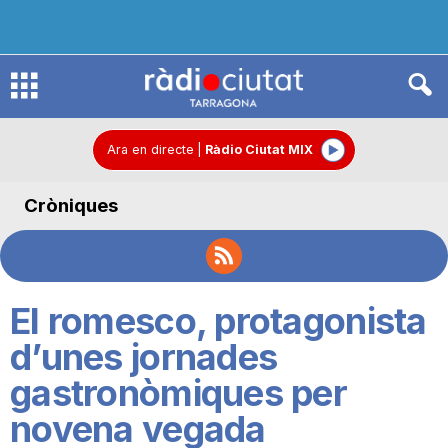
R
à
Ara en directe
|
Ràdio Ciutat MIX
Cròniques
d
i
El romesco, protagonista
o
d’unes jornades
gastronòmiques per
C
novena vegada