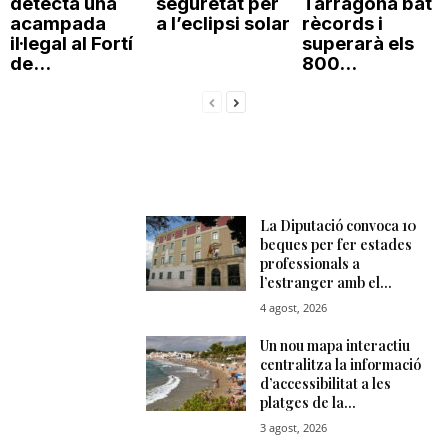
detecta una
seguretat per
Tarragona bat
acampada
a l’eclipsi solar
rècords i
il·legal al Fortí
superarà els
de...
800...