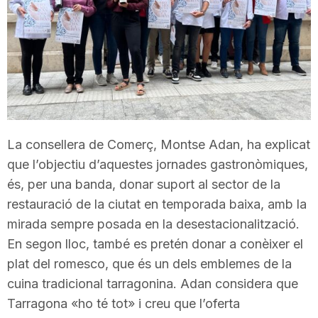
T
a
r
La consellera de Comerç, Montse Adan, ha explicat
r
que l’objectiu d’aquestes jornades gastronòmiques,
és, per una banda, donar suport al sector de la
a
restauració de la ciutat en temporada baixa, amb la
mirada sempre posada en la desestacionalització.
En segon lloc, també es pretén donar a conèixer el
g
plat del romesco, que és un dels emblemes de la
cuina tradicional tarragonina. Adan considera que
o
Tarragona «ho té tot» i creu que l’oferta